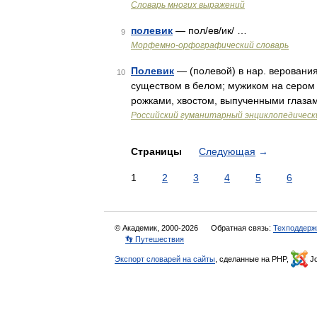
Словарь многих выражений
полевик
— пол/ев/ик/ …
9
Морфемно-орфографический словарь
Полевик
— (полевой) в нар. веровани
10
существом в белом; мужиком на сером
рожками, хвостом, выпученными глазам
Российский гуманитарный энциклопедическ
Страницы
Следующая
→
1
2
3
4
5
6
© Академик, 2000-2026
Обратная связь:
Техподдерж
👣 Путешествия
Экспорт словарей на сайты
, сделанные на PHP,
Jo