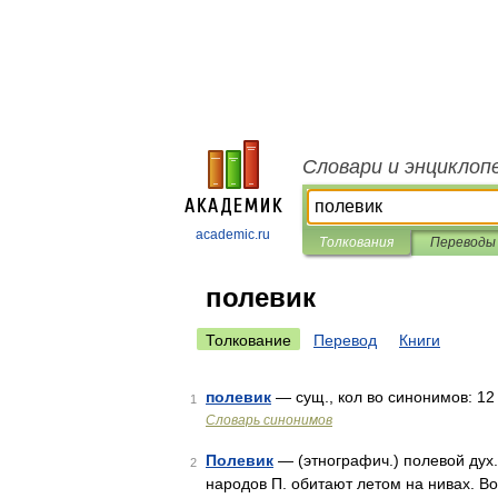
Словари и энциклоп
academic.ru
Толкования
Переводы
полевик
Толкование
Перевод
Книги
полевик
— сущ., кол во синонимов: 12 
1
Словарь синонимов
Полевик
— (этнографич.) полевой дух.
2
народов П. обитают летом на нивах. Во