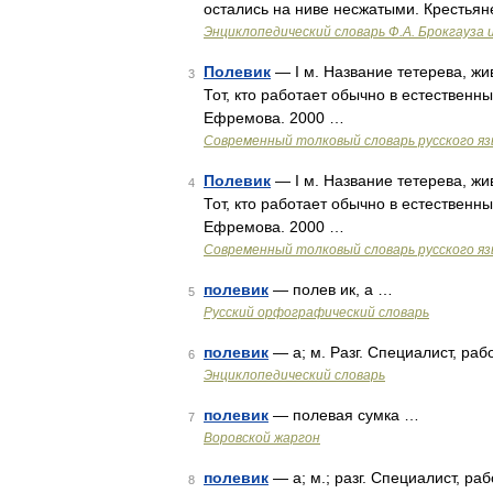
остались на ниве несжатыми. Крестьян
Энциклопедический словарь Ф.А. Брокгауза 
Полевик
— I м. Название тетерева, жив
3
Тот, кто работает обычно в естественн
Ефремова. 2000 …
Современный толковый словарь русского я
Полевик
— I м. Название тетерева, жив
4
Тот, кто работает обычно в естественн
Ефремова. 2000 …
Современный толковый словарь русского я
полевик
— полев ик, а …
5
Русский орфографический словарь
полевик
— а; м. Разг. Специалист, ра
6
Энциклопедический словарь
полевик
— полевая сумка …
7
Воровской жаргон
полевик
— а; м.; разг. Специалист, р
8