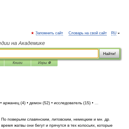
Запомнить сайт
Словарь на свой сайт
RU
едии на Академике
Найти!
Книги
Игры ⚽
• аржанец (4) • демон (52) • исследователь (15) • …
 По поверьям славянским, литовским, немецким и мн. др.
 время жатвы они бегут и прячутся в тех колосьях, которые