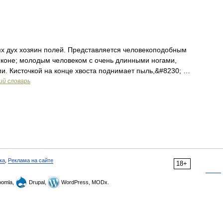
ях дух хозяин полей. Представляется человекоподобным
 коне; молодым человеком с очень длинными ногами,
и. Кисточкой на конце хвоста поднимает пыль,&#8230; …
ий словарь
ка
,
Реклама на сайте
18+
omla,
Drupal,
WordPress, MODx.