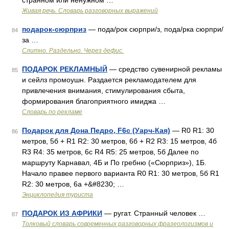
странном или ненужном …
Живая речь. Словарь разговорных выражений
подарок-сюрприз
— пода/рок сюрпри/з, пода/рка сюрпри/
84
за …
Слитно. Раздельно. Через дефис.
ПОДАРОК РЕКЛАМНЫЙ
— средство сувенирной рекламы
85
и сейлз промоушн. Раздается рекламодателем для
привлечения внимания, стимулирования сбыта,
формирования благоприятного имиджа …
Словарь по рекламе
Подарок для Дона Педро, F6с (Уарч-Кая)
— R0 R1: 30
86
метров, 5б + R1 R2: 30 метров, 6б + R2 R3: 15 метров, 4б
R3 R4: 35 метров, 6с R4 R5: 25 метров, 5б Далее по
маршруту Карнавал, 4Б и По гребню («Сюрприз»), 1Б.
Начало правее первого варианта R0 R1: 30 метров, 5б R1
R2: 30 метров, 6а +&#8230; …
Энциклопедия туриста
ПОДАРОК ИЗ АФРИКИ
— ругат. Странный человек …
87
Толковый словарь современных разговорных фразеологизмов и