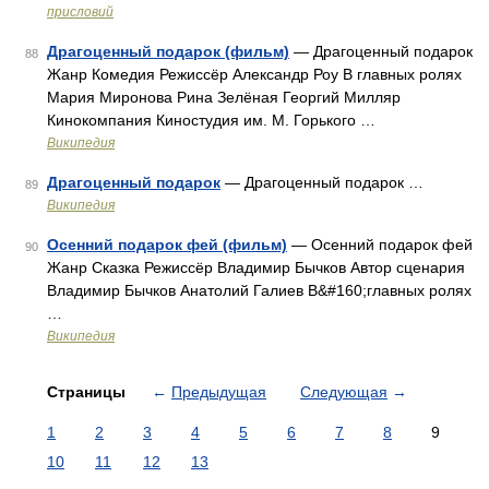
присловий
Драгоценный подарок (фильм)
— Драгоценный подарок
88
Жанр Комедия Режиссёр Александр Роу В главных ролях
Мария Миронова Рина Зелёная Георгий Милляр
Кинокомпания Киностудия им. М. Горького …
Википедия
Драгоценный подарок
— Драгоценный подарок …
89
Википедия
Осенний подарок фей (фильм)
— Осенний подарок фей
90
Жанр Сказка Режиссёр Владимир Бычков Автор сценария
Владимир Бычков Анатолий Галиев В&#160;главных ролях
…
Википедия
Страницы
←
Предыдущая
Следующая
→
1
2
3
4
5
6
7
8
9
10
11
12
13