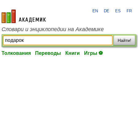
EN
DE
ES
FR
academic.ru
Словари и энциклопедии на Академике
Найти!
Толкования
Переводы
Книги
Игры ⚽