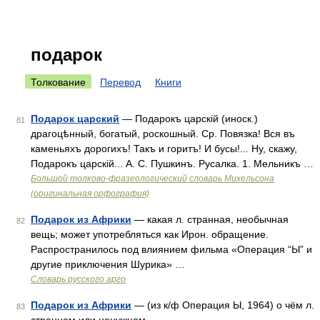
подарок
Толкование
Перевод
Книги
Подарок царский
— Подарокъ царскій (иноск.)
81
драгоцѣнный, богатый, роскошный. Ср. Повязка! Вся въ
каменьяхъ дорогихъ! Такъ и горитъ! И бусы!... Ну, скажу,
Подарокъ царскій... А. С. Пушкинъ. Русалка. 1. Мельникъ …
Большой толково-фразеологический словарь Михельсона
(оригинальная орфография)
Подарок из Африки
— какая л. странная, необычная
82
вещь; может употребляться как Ирон. обращение.
Распространилось под влиянием фильма «Операция “Ы” и
другие приключения Шурика» …
Словарь русского арго
Подарок из Африки
— (из к/ф Операция Ы, 1964) о чём л.
83