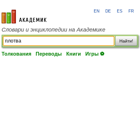
EN
DE
ES
FR
academic.ru
Словари и энциклопедии на Академике
Найти!
Толкования
Переводы
Книги
Игры ⚽