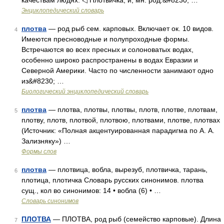
качествам людях. ◁ Плотвичка, и; мн. род.&#8230; …
Энциклопедический словарь
плотва
— род рыб сем. карповых. Включает ок. 10 видов.
4
Имеются пресноводные и полупроходные формы.
Встречаются во всех пресных и солоноватых водах,
особенно широко распространены в водах Евразии и
Северной Америки. Часто по численности занимают одно
из&#8230; …
Биологический энциклопедический словарь
плотва
— плотва, плотвы, плотвы, плотв, плотве, плотвам,
5
плотву, плотв, плотвой, плотвою, плотвами, плотве, плотвах
(Источник: «Полная акцентуированная парадигма по А. А.
Зализняку») …
Формы слов
плотва
— плотвица, вобла, вырезуб, плотвичка, тарань,
6
плотица, плотичка Словарь русских синонимов. плотва
сущ., кол во синонимов: 14 • вобла (6) • …
Словарь синонимов
ПЛОТВА
— ПЛОТВА, род рыб (семейство карповые). Длина
7