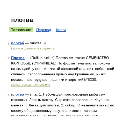
плотва
Толкование
Перевод
Книги
плотва́
— плотва, ы …
1
Русское словесное ударение
Плотва
— (Rulilus rutilus) Плотва см. также СЕМЕЙСТВО
2
КАРПОВЫЕ (CYPRINIDAE) По форме тела плотва похожа
на сельдей: у нее вильчатый хвостовой плавник, небольшой
спинной, расположенный прямо над брюшными, низко
посаженные грудные плавники и короткий&#8230; …
Рыбы России. Справочник
плотва
— ы; ж. 1. Небольшая пресноводная рыба сем.
3
карповых. Ловить плотву. С крючка сорвалась п. Крупная,
мелкая п. Леска для плотвы. 2. собир. О незначительных по
своему общественному весу, значимости, личным