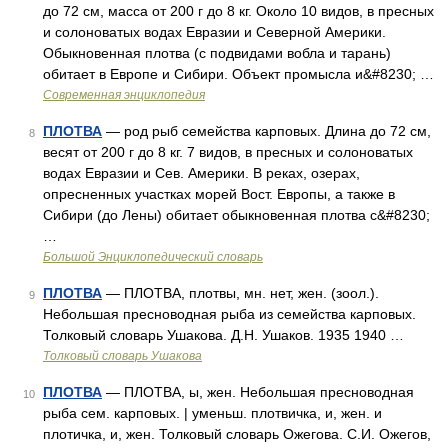
до 72 см, масса от 200 г до 8 кг. Около 10 видов, в пресных
и солоноватых водах Евразии и Северной Америки.
Обыкновенная плотва (с подвидами вобла и тарань)
обитает в Европе и Сибири. Объект промысла и&#8230; …
Современная энциклопедия
ПЛОТВА
— род рыб семейства карповых. Длина до 72 см,
8
весят от 200 г до 8 кг. 7 видов, в пресных и солоноватых
водах Евразии и Сев. Америки. В реках, озерах,
опресненных участках морей Вост. Европы, а также в
Сибири (до Лены) обитает обыкновенная плотва с&#8230;
…
Большой Энциклопедический словарь
ПЛОТВА
— ПЛОТВА, плотвы, мн. нет, жен. (зоол.).
9
Небольшая пресноводная рыба из семейства карповых.
Толковый словарь Ушакова. Д.Н. Ушаков. 1935 1940 …
Толковый словарь Ушакова
ПЛОТВА
— ПЛОТВА, ы, жен. Небольшая пресноводная
10
рыба сем. карповых. | уменьш. плотвичка, и, жен. и
плотичка, и, жен. Толковый словарь Ожегова. С.И. Ожегов,