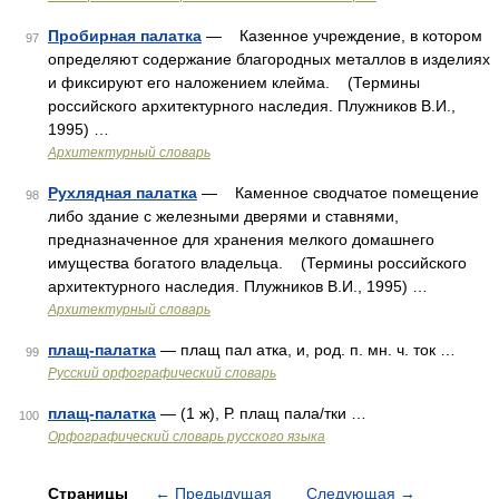
Пробирная палатка
— Казенное учреждение, в котором
97
определяют содержание благородных металлов в изделиях
и фиксируют его наложением клейма. (Термины
российского архитектурного наследия. Плужников В.И.,
1995) …
Архитектурный словарь
Рухлядная палатка
— Каменное сводчатое помещение
98
либо здание с железными дверями и ставнями,
предназначенное для хранения мелкого домашнего
имущества богатого владельца. (Термины российского
архитектурного наследия. Плужников В.И., 1995) …
Архитектурный словарь
плащ-палатка
— плащ пал атка, и, род. п. мн. ч. ток …
99
Русский орфографический словарь
плащ-палатка
— (1 ж), Р. плащ пала/тки …
100
Орфографический словарь русского языка
Страницы
←
Предыдущая
Следующая
→