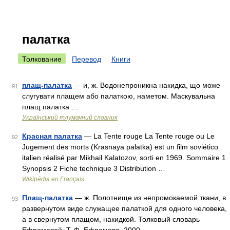
палатка
Толкование
Перевод
Книги
плащ-палатка
— и, ж. Водонепроникна накидка, що може
91
слугувати плащем або палаткою, наметом. Маскувальна
плащ палатка …
Український тлумачний словник
Красная палатка
— La Tente rouge La Tente rouge ou Le
92
Jugement des morts (Krasnaya palatka) est un film soviético
italien réalisé par Mikhail Kalatozov, sorti en 1969. Sommaire 1
Synopsis 2 Fiche technique 3 Distribution …
Wikipédia en Français
Плащ-палатка
— ж. Полотнище из непромокаемой ткани, в
93
развернутом виде служащее палаткой для одного человека,
а в свернутом плащом, накидкой. Толковый словарь