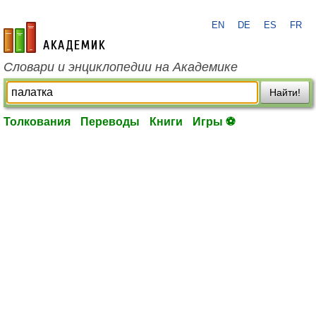
EN
DE
ES
FR
academic.ru
Словари и энциклопедии на Академике
Найти!
Толкования
Переводы
Книги
Игры ⚽