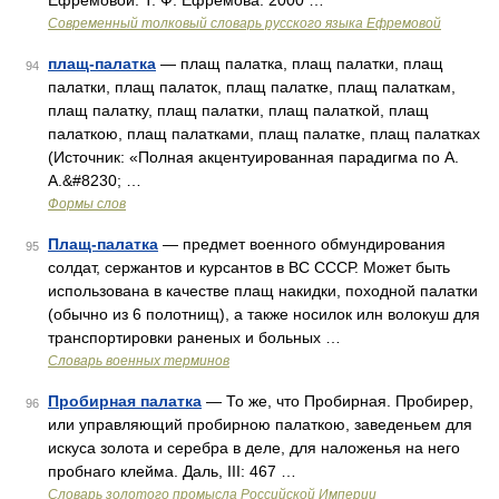
Ефремовой. Т. Ф. Ефремова. 2000 …
Современный толковый словарь русского языка Ефремовой
плащ-палатка
— плащ палатка, плащ палатки, плащ
94
палатки, плащ палаток, плащ палатке, плащ палаткам,
плащ палатку, плащ палатки, плащ палаткой, плащ
палаткою, плащ палатками, плащ палатке, плащ палатках
(Источник: «Полная акцентуированная парадигма по А.
А.&#8230; …
Формы слов
Плащ-палатка
— предмет военного обмундирования
95
солдат, сержантов и курсантов в ВС СССР. Может быть
использована в качестве плащ накидки, походной палатки
(обычно из 6 полотнищ), а также носилок илн волокуш для
транспортировки раненых и больных …
Словарь военных терминов
Пробирная палатка
— То же, что Пробирная. Пробирер,
96
или управляющий пробирною палаткою, заведеньем для
искуса золота и серебра в деле, для наложенья на него
пробнаго клейма. Даль, III: 467 …
Словарь золотого промысла Российской Империи