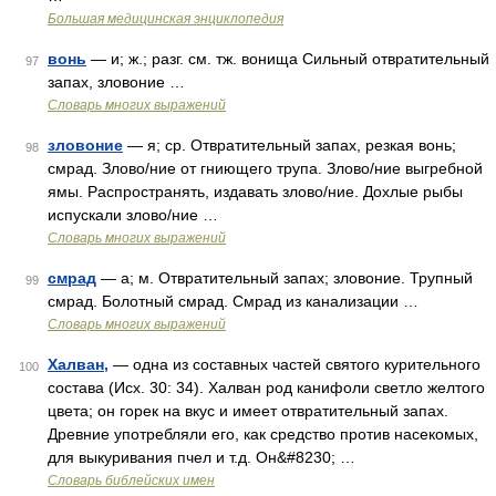
Большая медицинская энциклопедия
вонь
— и; ж.; разг. см. тж. вонища Сильный отвратительный
97
запах, зловоние …
Словарь многих выражений
зловоние
— я; ср. Отвратительный запах, резкая вонь;
98
смрад. Злово/ние от гниющего трупа. Злово/ние выгребной
ямы. Распространять, издавать злово/ние. Дохлые рыбы
испускали злово/ние …
Словарь многих выражений
смрад
— а; м. Отвратительный запах; зловоние. Трупный
99
смрад. Болотный смрад. Смрад из канализации …
Словарь многих выражений
Халван,
— одна из составных частей святого курительного
100
состава (Исх. 30: 34). Халван род канифоли светло желтого
цвета; он горек на вкус и имеет отвратительный запах.
Древние употребляли его, как средство против насекомых,
для выкуривания пчел и т.д. Он&#8230; …
Словарь библейских имен