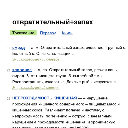
отвратительный+запах
Толкование
Перевод
Книги
смрад
— а; м. Отвратительный запах; зловоние. Трупный с.
91
Болотный с. С. из канализации …
Энциклопедический словарь
зловоние
— я; ср. Отвратительный запах, резкая вонь;
92
смрад. З. от гниющего трупа. З. выгребной ямы.
Распространять, издавать з. Дохлые рыбы испускали з …
Энциклопедический словарь
НЕПРОХОДИМОСТЬ КИШЕЧНАЯ
— – нарушение
93
прохождения кишечного содержимого – пищевых масс и
кишечных соков. Различают полную и частичную
непроходимость; по течению – острую, с внезапным
нарушением проходимости кишечника, и хроническую,