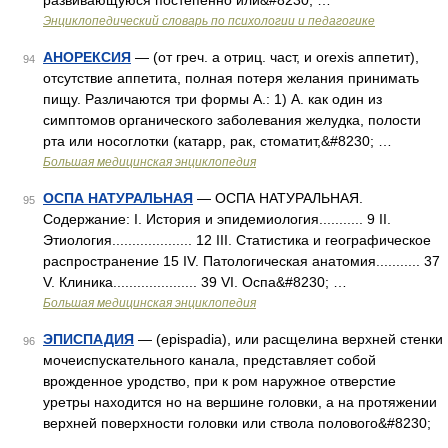
развивающуюся постепенно или&#8230; …
Энциклопедический словарь по психологии и педагогике
АНОРЕКСИЯ
— (от греч. а отриц. част, и orexis аппетит),
94
отсутствие аппетита, полная потеря желания принимать
пищу. Различаются три формы А.: 1) А. как один из
симптомов органического заболевания желудка, полости
рта или носоглотки (катарр, рак, стоматит,&#8230; …
Большая медицинская энциклопедия
ОСПА НАТУРАЛЬНАЯ
— ОСПА НАТУРАЛЬНАЯ.
95
Содержание: I. История и эпидемиология........... 9 II.
Этиология.................... 12 III. Статистика и географическое
распространение 15 IV. Патологическая анатомия........... 37
V. Клиника..................... 39 VІ. Оспа&#8230; …
Большая медицинская энциклопедия
ЭПИСПАДИЯ
— (epispadia), или расщелина верхней стенки
96
мочеиспускательного канала, представляет собой
врожденное уродство, при к ром наружное отверстие
уретры находится но на вершине головки, а на протяжении
верхней поверхности головки или ствола полового&#8230;
…