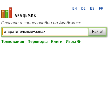
EN
DE
ES
FR
academic.ru
Словари и энциклопедии на Академике
Найти!
Толкования
Переводы
Книги
Игры ⚽