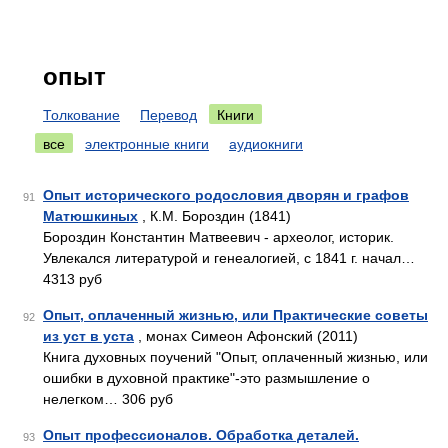
опыт
Толкование
Перевод
Книги
все
электронные книги
аудиокниги
Опыт исторического родословия дворян и графов
91
Матюшкиных
, К.М. Бороздин (1841)
Бороздин Константин Матвеевич - археолог, историк.
Увлекался литературой и генеалогией, с 1841 г. начал…
4313 руб
Опыт, оплаченный жизнью, или Практические советы
92
из уст в уста
, монах Симеон Афонский (2011)
Книга духовных поучений "Опыт, оплаченный жизнью, или
ошибки в духовной практике"-это размышление о
нелегком… 306 руб
Опыт профессионалов. Обработка деталей.
93