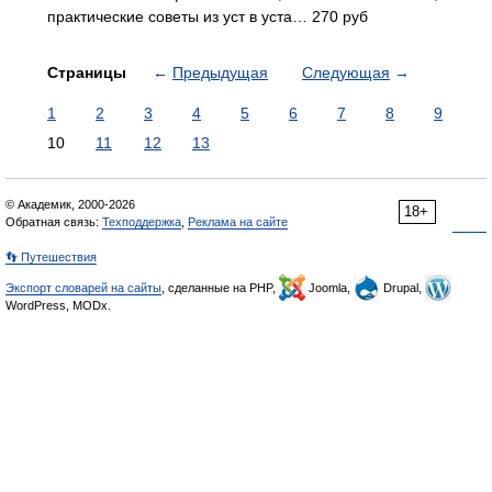
практические советы из уст в уста… 270 руб
Страницы
←
Предыдущая
Следующая
→
1
2
3
4
5
6
7
8
9
10
11
12
13
© Академик, 2000-2026
18+
Обратная связь:
Техподдержка
,
Реклама на сайте
👣 Путешествия
Экспорт словарей на сайты
, сделанные на PHP,
Joomla,
Drupal,
WordPress, MODx.