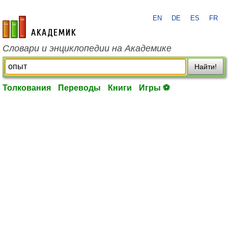
EN
DE
ES
FR
academic.ru
Словари и энциклопедии на Академике
Найти!
Толкования
Переводы
Книги
Игры ⚽