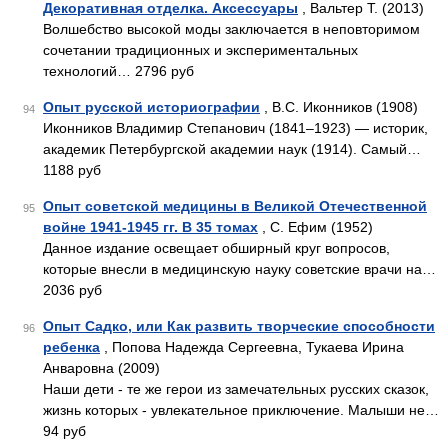
Декоративная отделка. Аксессуары
, Вальтер Т. (2013)
Волшебство высокой моды заключается в неповторимом
сочетании традиционных и экспериментальных
технологий… 2796 руб
Опыт русской историографии
, В.С. Иконников (1908)
94
Иконников Владимир Степанович (1841–1923) — историк,
академик Петербургской академии наук (1914). Самый…
1188 руб
Опыт советской медицины в Великой Отечественной
95
войне 1941-1945 гг. В 35 томах
, С. Ефим (1952)
Данное издание освещает обширный круг вопросов,
которые внесли в медицинскую науку советские врачи на…
2036 руб
Опыт Садко, или Как развить творческие способности
96
ребенка
, Попова Надежда Сергеевна, Тукаева Ирина
Анваровна (2009)
Наши дети - те же герои из замечательных русских сказок,
жизнь которых - увлекательное приключение. Малыши не…
94 руб