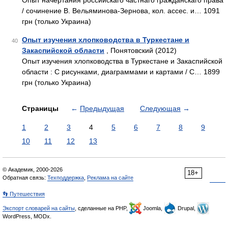
Опыт начертания российскаго частнаго гражданскаго права
/ сочинение В. Вельяминова-Зернова, кол. ассес. и… 1091
грн (только Украина)
Опыт изучения хлопководства в Туркестане и
40
Закаспийской области
, Понятовский (2012)
Опыт изучения хлопководства в Туркестане и Закаспийской
области : С рисунками, диаграммами и картами / С… 1899
грн (только Украина)
Страницы
←
Предыдущая
Следующая
→
1
2
3
4
5
6
7
8
9
10
11
12
13
© Академик, 2000-2026
18+
Обратная связь:
Техподдержка
,
Реклама на сайте
👣 Путешествия
Экспорт словарей на сайты
, сделанные на PHP,
Joomla,
Drupal,
WordPress, MODx.