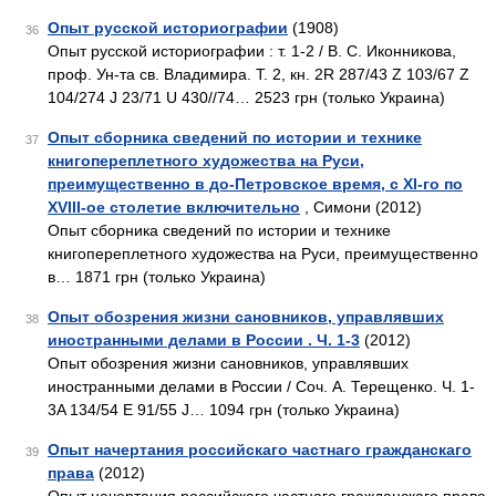
Опыт русской историографии
(1908)
36
Опыт русской историографии : т. 1-2 / В. С. Иконникова,
проф. Ун-та св. Владимира. Т. 2, кн. 2R 287/43 Z 103/67 Z
104/274 J 23/71 U 430//74… 2523 грн (только Украина)
Опыт сборника сведений по истории и технике
37
книгопереплетного художества на Руси,
преимущественно в до-Петровское время, с XI-го по
XVIII-ое столетие включительно
, Симони (2012)
Опыт сборника сведений по истории и технике
книгопереплетного художества на Руси, преимущественно
в… 1871 грн (только Украина)
Опыт обозрения жизни сановников, управлявших
38
иностранными делами в России . Ч. 1-3
(2012)
Опыт обозрения жизни сановников, управлявших
иностранными делами в России / Соч. А. Терещенко. Ч. 1-
3A 134/54 E 91/55 J… 1094 грн (только Украина)
Опыт начертания российскаго частнаго гражданскаго
39
права
(2012)