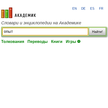
EN
DE
ES
FR
academic.ru
Словари и энциклопедии на Академике
Найти!
Толкования
Переводы
Книги
Игры ⚽