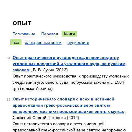
опыт
Толкование
Перевод
Книги
все
электронные книги
аудиокниги
Опыт практического руководства, к производству
31
уголовных следствий и уголовного суда, по русским
законам
, В. В. Лукин (2012)
Опыт практического руководства, к производству уголовных
следствий и уголовного суда, по русским законам… 1904
грн (только Украина)
Опыт историческаго словаря о всех в истинной
32
православной греко-российской вере святою
непорочною жизнию прославившихся святых мужах
,
Соковнин Сергей Петрович (2012)
Опыт историческаго словаря о всех в истинной
православной греко-российской вере святою непорочною