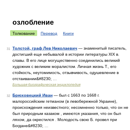
озлобление
Толкование
Перевод
Книги
Толстой, граф Лев Николаевич
— знаменитый писатель,
31
достигший еще небывалой в истории литературы XIX в.
славы. В его лице могущественно соединились великий
художник с великим моралистом. Личная жизнь Т., его
стойкость, неутомимость, отзывчивость, одушевление в
отстаивании&#8230; …
Большая биографическая энциклопедия
Брюховецкий Иван
— был с 1663 по 1668 г.
32
малороссийским гетманом (в левобережной Украине),
происхождения неизвестного; несомненно только, что он не
был природным казаком , имеются указания, что он был
ляхом, да окрестился . Молодость свою Б. провел при
Богдане&#8230; …