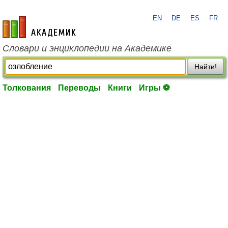
EN
DE
ES
FR
academic.ru
Словари и энциклопедии на Академике
Найти!
Толкования
Переводы
Книги
Игры ⚽