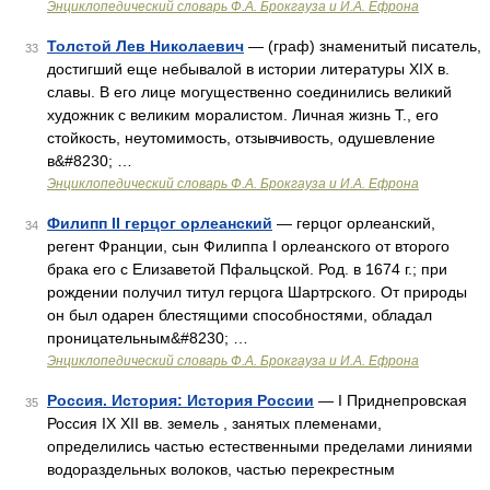
Энциклопедический словарь Ф.А. Брокгауза и И.А. Ефрона
Толстой Лев Николаевич
— (граф) знаменитый писатель,
33
достигший еще небывалой в истории литературы XIX в.
славы. В его лице могущественно соединились великий
художник с великим моралистом. Личная жизнь Т., его
стойкость, неутомимость, отзывчивость, одушевление
в&#8230; …
Энциклопедический словарь Ф.А. Брокгауза и И.А. Ефрона
Филипп II герцог орлеанский
— герцог орлеанский,
34
регент Франции, сын Филиппа I орлеанского от второго
брака его с Елизаветой Пфальцской. Род. в 1674 г.; при
рождении получил титул герцога Шартрского. От природы
он был одарен блестящими способностями, обладал
проницательным&#8230; …
Энциклопедический словарь Ф.А. Брокгауза и И.А. Ефрона
Россия. История: История России
— I Приднепровская
35
Россия IX XII вв. земель , занятых племенами,
определились частью естественными пределами линиями
водораздельных волоков, частью перекрестным