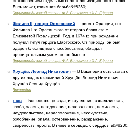
столкновением отдельных волн колонизационного потока.
Быть может, взаимная борьба&#8230; …
Энциклопедический словарь Ф.А. Брокгауза и И.А. Ефрона
Филипп II, герцог Орлеанский
— регент Франции, сын
36
Филиппа I го Орлеанского от второго брака его с
Елизаветой Пфальцской. Род. в 1674 г.; при рождении
получил титул герцога Шартрского. От природы он был
одарен блестящими способностями, обладал
проницательным умом, но не было в …
Энциклопедический словарь Ф.А. Брокгауза и И.А. Ефрона
Хрущёв, Леонид Никитович
— В Википедии есть статьи о
37
других людях с фамилией Хрущёв. Леонид Никитович
Хрущёв Леонид Хрущёв …
Википедия
гнев
— Бешенство, досада, исступление, запальчивость,
38
злоба, злость, негодование, недовольство, немилость,
неудовольствие, нерасположение, несочувствие,
озлобление, опала, остервенение, раздражение,
свирепость, ярость. В гневе в сердцах, с сердцов, в&#8230;
…