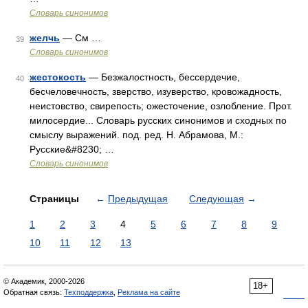
Словарь синонимов
желчь
— См …
39
Словарь синонимов
жестокость
— Безжалостность, бессердечие,
40
бесчеловечность, зверство, изуверство, кровожадность,
неистовство, свирепость; ожесточение, озлобление. Прот.
милосердие... Словарь русских синонимов и сходных по
смыслу выражений. под. ред. Н. Абрамова, М.:
Русские&#8230; …
Словарь синонимов
Страницы
←
Предыдущая
Следующая
→
1
2
3
4
5
6
7
8
9
10
11
12
13
© Академик, 2000-2026
18+
Обратная связь:
Техподдержка
,
Реклама на сайте