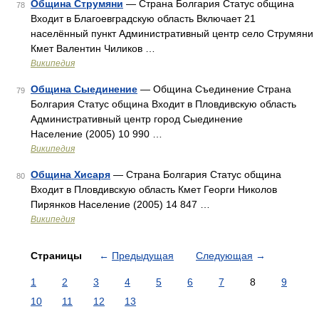
Община Струмяни
— Страна Болгария Статус община
78
Входит в Благоевградскую область Включает 21
населённый пункт Административный центр село Струмяни
Кмет Валентин Чиликов …
Википедия
Община Сыединение
— Община Съединение Страна
79
Болгария Статус община Входит в Пловдивскую область
Административный центр город Сыединение
Население (2005) 10 990 …
Википедия
Община Хисаря
— Страна Болгария Статус община
80
Входит в Пловдивскую область Кмет Георги Николов
Пирянков Население (2005) 14 847 …
Википедия
Страницы
←
Предыдущая
Следующая
→
1
2
3
4
5
6
7
8
9
10
11
12
13