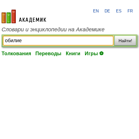
EN
DE
ES
FR
academic.ru
Словари и энциклопедии на Академике
Найти!
Толкования
Переводы
Книги
Игры ⚽