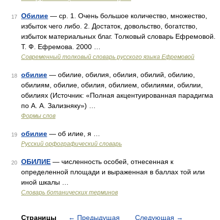
Обилие
— ср. 1. Очень большое количество, множество,
17
избыток чего либо. 2. Достаток, довольство, богатство,
избыток материальных благ. Толковый словарь Ефремовой.
Т. Ф. Ефремова. 2000 …
Современный толковый словарь русского языка Ефремовой
обилие
— обилие, обилия, обилия, обилий, обилию,
18
обилиям, обилие, обилия, обилием, обилиями, обилии,
обилиях (Источник: «Полная акцентуированная парадигма
по А. А. Зализняку») …
Формы слов
обилие
— об илие, я …
19
Русский орфографический словарь
ОБИЛИЕ
— численность особей, отнесенная к
20
определенной площади и выраженная в баллах той или
иной шкалы …
Словарь ботанических терминов
Страницы
←
Предыдущая
Следующая
→