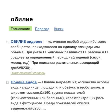
обилие
Толкование
Перевод
Книги
ОБИЛИЕ видовое
— количество особей вида либо всего
11
сообщества, приходящееся на единицу площади или
объема. При учете О. животных различают О. разовое и О.
среднее за определенный период наблюдений (сезон,
месяц, год). При описании растительных ассоциаций
для&#8230; …
Экологический словарь
Обилие видов
— Обилие видов&#160; количество особей
12
вида на единице площади или объёма; в геоботанике, в
широком смысле,&#160; группа показателей
(количественных или балльных), характеризующих роль
вида в фитоценозе. Среди показателей обилия
выделяют:&#8230; …