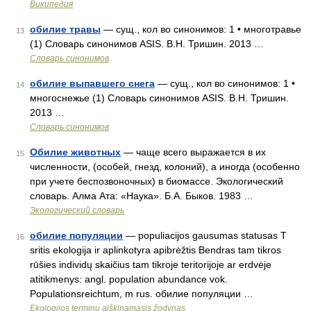
Википедия
обилие травы
— сущ., кол во синонимов: 1 • многотравье
13
(1) Словарь синонимов ASIS. В.Н. Тришин. 2013 …
Словарь синонимов
обилие выпавшего снега
— сущ., кол во синонимов: 1 •
14
многоснежье (1) Словарь синонимов ASIS. В.Н. Тришин.
2013 …
Словарь синонимов
Обилие животных
— чаще всего выражается в их
15
численности, (особей, гнезд, колоний), а иногда (особенно
при учете беспозвоночных) в биомассе. Экологический
словарь. Алма Ата: «Наука». Б.А. Быков. 1983 …
Экологический словарь
обилие популяции
— populiacijos gausumas statusas T
16
sritis ekologija ir aplinkotyra apibrėžtis Bendras tam tikros
rūšies individų skaičius tam tikroje teritorijoje ar erdvėje
atitikmenys: angl. population abundance vok.
Populationsreichtum, m rus. обилие популяции …
Ekologijos terminų aiškinamasis žodynas