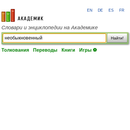
EN
DE
ES
FR
academic.ru
Словари и энциклопедии на Академике
Найти!
Толкования
Переводы
Книги
Игры ⚽