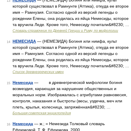
НЕМЕСИДА
— (НЕМЕЗИДА) Богиня или нимфа, культ
13
которой существовал в Рамнунте (Аттика), откуда ее второе
имя – Рамнузия. Согласно одной из версий легенды о
рождении Елены, она родилась из яйца Немесиды, которое
та вручила Леде. Кроме того, Немесиду почитали&#8230; …
Cловарь-справочник по Древней Греции и Риму, по мифологии
НЕМЕСИДА
— (НЕМЕЗИДА) Богиня или нимфа, культ
14
которой существовал в Рамнунте (Аттика), откуда ее второе
имя – Рамнузия. Согласно одной из версий легенды о
рождении Елены, она родилась из яйца Немесиды, которое
та вручила Леде. Кроме того, Немесиду почитали&#8230; …
Список древнегреческих имен
Немесида
— в древнегреческой мифологии богиня
15
возмездия, карающая за нарушение общественных и
моральных норм. Изображалась с атрибутами равновесия,
контроля, наказания и быстроты (весы, уздечка, меч или
плеть, крылья, колесница, запряжённая&#8230; …
Большая советская энциклопедия
Немесида
— ж.; = Немезида Толковый словарь
16
Ефремовой. Т. Ф. Ефремова. 2000 …