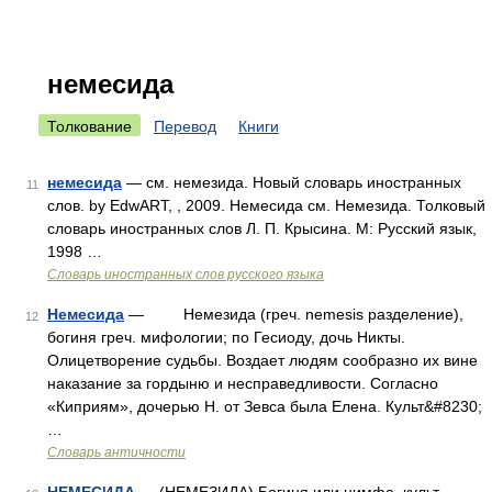
немесида
Толкование
Перевод
Книги
немесида
— см. немезида. Новый словарь иностранных
11
слов. by EdwART, , 2009. Немесида см. Немезида. Толковый
словарь иностранных слов Л. П. Крысина. М: Русский язык,
1998 …
Словарь иностранных слов русского языка
Немесида
— Немезида (греч. nemesis разделение),
12
богиня греч. мифологии; по Гесиоду, дочь Никты.
Олицетворение судьбы. Воздает людям сообразно их вине
наказание за гордыню и несправедливости. Согласно
«Киприям», дочерью Н. от Зевса была Елена. Культ&#8230;
…
Словарь античности