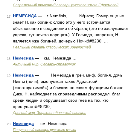
Современный толковый словарь русского языка Ефремовой
НЕМЕСИДА
— • Nemĕsis, Νέμεσις. Гомер еще не
17
знает Н. как богини; слово это у него встречается
обыкновенно в соединении ου̉ νέμεσις (это не заслуживает
упрека, тут нечего порицать). У Гесиода, напротив, Н.
является уже богиней, дочерью Ночи&#8230; …
Реальный словарь классических древностей
Немесида
— см. Немезида …
18
Античный мир. Словарь-справочник.
Немесида
— Немезида в греч. миф. богиня, дочь
19
Никты (ночи), именуемая также Адрастеей
(«неотвратимой») и близкая по своим функциям богине
Дике. Н. наблюдает за справедливым распредел. благ
среди людей и обрушивает свой гнев на тех, кто
преступает&#8230; …
Древний мир. Энциклопедический словарь
Немесида
— см. Немезида …
20
Популярный словарь русского языка