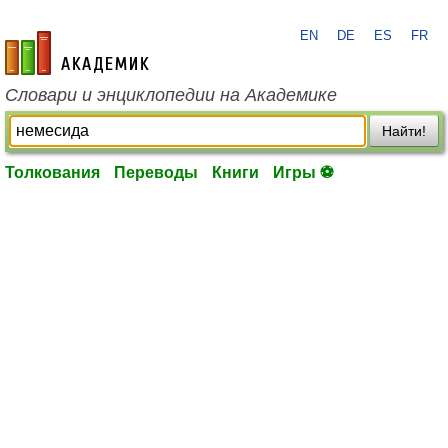
EN
DE
ES
FR
academic.ru
Словари и энциклопедии на Академике
Найти!
Толкования
Переводы
Книги
Игры ⚽