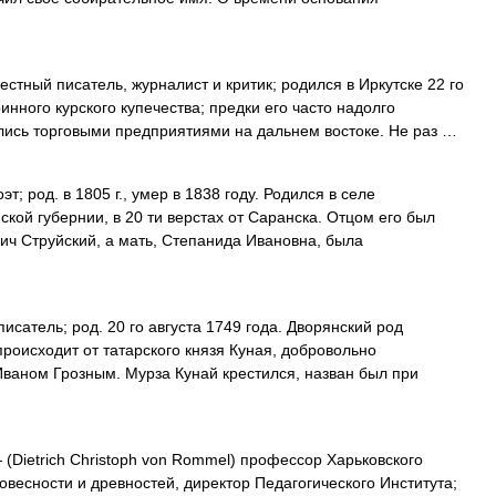
стный писатель, журналист и критик; родился в Иркутске 22 го
инного курского купечества; предки его часто надолго
лись торговыми предприятиями на дальнем востоке. Не раз …
т; род. в 1805 г., умер в 1838 году. Родился в селе
кой губернии, в 20 ти верстах от Саранска. Отцом его был
ич Струйский, а мать, Степанида Ивановна, была
исатель; род. 20 го августа 1749 года. Дворянский род
оисходит от татарского князя Куная, добровольно
Иваном Грозным. Мурза Кунай крестился, назван был при
(Dietrich Christoph von Rommel) профессор Харьковского
овесности и древностей, директор Педагогического Института;