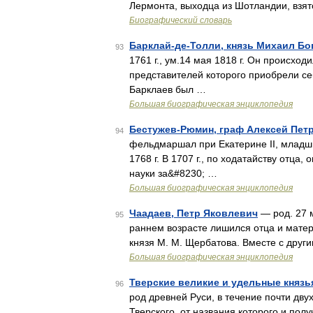
Лермонта, выходца из Шотландии, взято
Биографический словарь
Барклай-де-Толли, князь Михаил Бо
93
1761 г., ум.14 мая 1818 г. Он происходи
представителей которого приобрели себ
Барклаев был …
Большая биографическая энциклопедия
Бестужев-Рюмин, граф Алексей Пет
94
фельдмаршал при Екатерине II, младши
1768 г. В 1707 г., по ходатайству отца
науки за&#8230; …
Большая биографическая энциклопедия
Чаадаев, Петр Яковлевич
— род. 27 м
95
раннем возрасте лишился отца и матери
князя М. М. Щербатова. Вместе с друг
Большая биографическая энциклопедия
Тверские великие и удельные князь
96
род древней Руси, в течение почти дву
Тверского, от названия которого и по