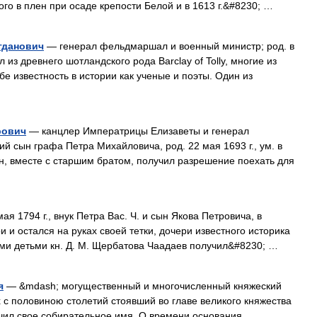
го в плен при осаде крепости Белой и в 1613 г.&#8230; …
гданович
— генерал фельдмаршал и военный министр; род. в
л из древнего шотландского рода Barclay of Tolly, многие из
е известность в истории как ученые и поэты. Один из
рович
— канцлер Императрицы Елизаветы и генерал
й сын графа Петра Михайловича, род. 22 мая 1693 г., ум. в
, он, вместе с старшим братом, получил разрешение поехать для
ая 1794 г., внук Петра Вас. Ч. и сын Якова Петровича, в
 и остался на руках своей тетки, дочери известного историка
ими детьми кн. Д. М. Щербатова Чаадаев получил&#8230; …
я
— &mdash; могущественный и многочисленный княжеский
х с половиною столетий стоявший во главе великого княжества
лучил свое собирательное имя. О времени основания