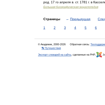
род. 17 го апреля в. ст. 1781 г. в Кассе
Большая биографическая энциклопедия
Страницы
←
Предыдущая
Сле
1
2
3
4
5
6
© Академик, 2000-2026
Обратная связь:
Техподдерж
👣 Путешествия
Экспорт словарей на сайты
, сделанные на PHP,
Jo