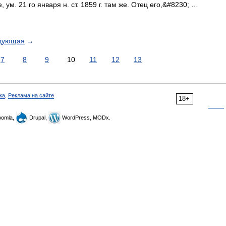
ле, ум. 21 го января н. ст. 1859 г. там же. Отец его,&#8230; …
дующая
→
7
8
9
10
11
12
13
ка
,
Реклама на сайте
18+
omla,
Drupal,
WordPress, MODx.