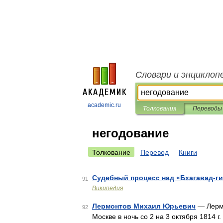
Словари и энциклоп
academic.ru
Толкования
Переводы
негодование
Толкование
Перевод
Книги
Судебный процесс над «Бхагавад-ги
91
Википедия
Лермонтов Михаил Юрьевич
— Лермо
92
Москве в ночь со 2 на 3 октября 1814 г