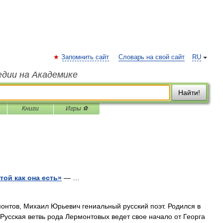
Запомнить сайт
Словарь на свой сайт
RU
едии на Академике
Найти!
Книги
Игры ⚽
той как она есть»
— …
нтов, Михаил Юрьевич гениальный русский поэт. Родился в
. Русская ветвь рода Лермонтовых ведет свое начало от Георга