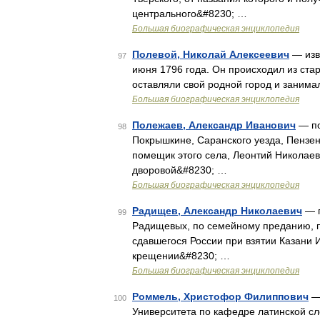
центрального&#8230; …
Большая биографическая энциклопедия
Полевой, Николай Алексеевич
— изве
97
июня 1796 года. Он происходил из стар
оставляли свой родной город и занима
Большая биографическая энциклопедия
Полежаев, Александр Иванович
— поэ
98
Покрышкине, Саранского уезда, Пензенс
помещик этого села, Леонтий Николаев
дворовой&#8230; …
Большая биографическая энциклопедия
Радищев, Александр Николаевич
— п
99
Радищевых, по семейному преданию, пр
сдавшегося России при взятии Казани 
крещении&#8230; …
Большая биографическая энциклопедия
Роммель, Христофор Филиппович
— 
100
Университета по кафедре латинской сл