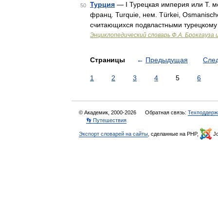
Турция
— I Турецкая империя или Т. мона
50
франц. Turquie, нем. Türkei, Osmanisch
считающихся подвластными турецкому
Энциклопедический словарь Ф.А. Брокгауза 
Страницы
←
Предыдущая
Сле
1
2
3
4
5
6
© Академик, 2000-2026
Обратная связь:
Техподдерж
👣 Путешествия
Экспорт словарей на сайты
, сделанные на PHP,
Jo