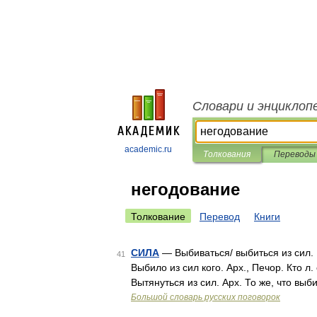
Словари и энциклоп
academic.ru
Толкования
Переводы
негодование
Толкование
Перевод
Книги
СИЛА
— Выбиваться/ выбиться из сил. Р
41
Выбило из сил кого. Арх., Печор. Кто л
Вытянуться из сил. Арх. То же, что выб
Большой словарь русских поговорок