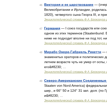
Виктория и ее царствование
— (очерк
46
Великобритании и Ирландии, родилась 2
1820), четвертого сына Георга III, и 
Энциклопедический словарь Ф.А. Брокгауза 
Германия
— I союз государств или сою
47
одном из этих терминов (Staatenbund. 
ниже не подходит вполне ни под тот, н
Энциклопедический словарь Ф.А. Брокгауза 
Мирабо Оноре-Габриель Рикетти
— (
48
знаменитых ораторов и политических д
летнем возрасте чуть не умер от оспы,
его&#8230; …
Энциклопедический словарь Ф.А. Брокгауза 
Северо-Американские Соединенные
49
Staaten von Nord America) федеральная
шир., и 66° 50 и 124° 31 зап. долг. (по
и&#8230; …
Энциклопедический словарь Ф.А. Брокгауза 