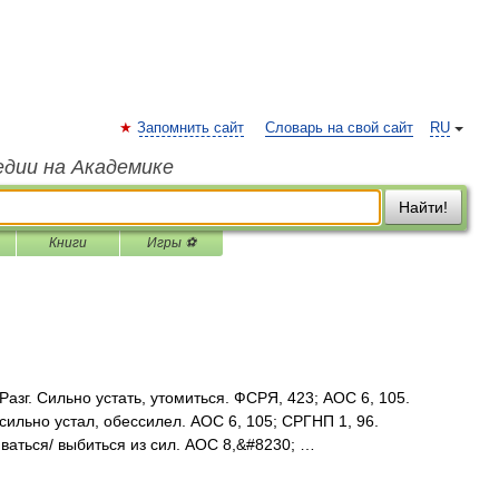
Запомнить сайт
Словарь на свой сайт
RU
едии на Академике
Найти!
Книги
Игры ⚽
азг. Сильно устать, утомиться. ФСРЯ, 423; АОС 6, 105.
. сильно устал, обессилел. АОС 6, 105; СРГНП 1, 96.
иваться/ выбиться из сил. АОС 8,&#8230; …