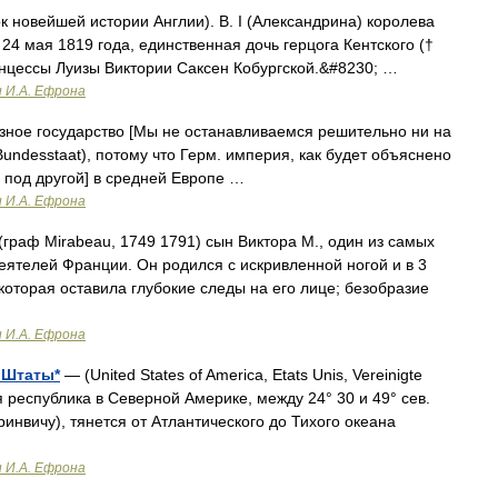
 новейшей истории Англии). В. I (Александрина) королева
4 мая 1819 года, единственная дочь герцога Кентского (†
принцессы Луизы Виктории Саксен Кобургской.&#8230; …
и И.А. Ефрона
зное государство [Мы не останавливаемся решительно ни на
Bundesstaat), потому что Герм. империя, как будет объяснено
и под другой] в средней Европе …
и И.А. Ефрона
граф Mirabeau, 1749 1791) сын Виктора М., один из самых
еятелей Франции. Он родился с искривленной ногой и в 3
 которая оставила глубокие следы на его лице; безобразие
и И.А. Ефрона
 Штаты*
— (United States of America, Etats Unis, Vereinigte
 республика в Северной Америке, между 24° 30 и 49° сев.
 Гринвичу), тянется от Атлантического до Тихого океана
и И.А. Ефрона