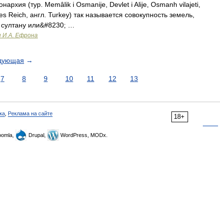
рхия (тур. Memâlik i Osmanije, Devlet i Alije, Osmanh vilajeti,
es Reich, англ. Turkey) так называется совокупность земель,
 султану или&#8230; …
и И.А. Ефрона
дующая
→
7
8
9
10
11
12
13
ка
,
Реклама на сайте
18+
omla,
Drupal,
WordPress, MODx.