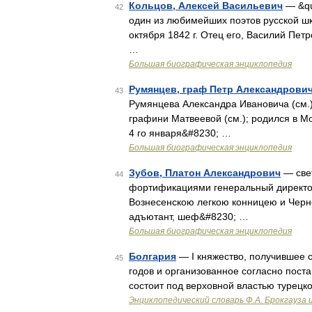
Кольцов, Алексей Васильевич
— &qu
42
один из любимейших поэтов русской школ
октября 1842 г. Отец его, Василий Пет
…
Большая биографическая энциклопедия
Румянцев, граф Петр Александрови
43
Румянцева Александра Ивановича (см.)
графини Матвеевой (см.); родился в М
4 го января&#8230; …
Большая биографическая энциклопедия
Зубов, Платон Александрович
— свет
44
фортификациями генеральный директо
Вознесенскою легкою конницею и Черн
адъютант, шеф&#8230; …
Большая биографическая энциклопедия
Болгария
— I княжество, получившее 
45
годов и организованное согласно поста
состоит под верховной властью турецк
Энциклопедический словарь Ф.А. Брокгауза 