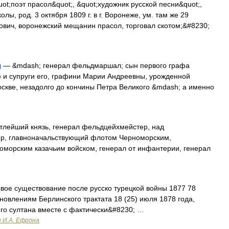
ot;поэт прасол&quot;, &quot;художник русской песни&quot;,
ы, род. 3 октября 1809 г. в г. Воронеже, ум. там же 29
рович, воронежский мещанин прасол, торговал скотом;&#8230;
ч
— &mdash; генерал фельдмаршал; сын первого графа
 и супруги его, графини Марии Андреевны, урожденной
оскве, незадолго до кончины Петра Великого &mdash; а именно
лейший князь, генерал фельдцейхмейстер, над
р, главноначальствующий флотом Черноморским,
оморским казачьим войском, генерал от инфантерии, генерал
свое существование после русско турецкой войны 1877 78
новлениям Берлинского трактата 18 (25) июля 1878 года,
ого султана вместе с фактически&#8230; …
и И.А. Ефрона