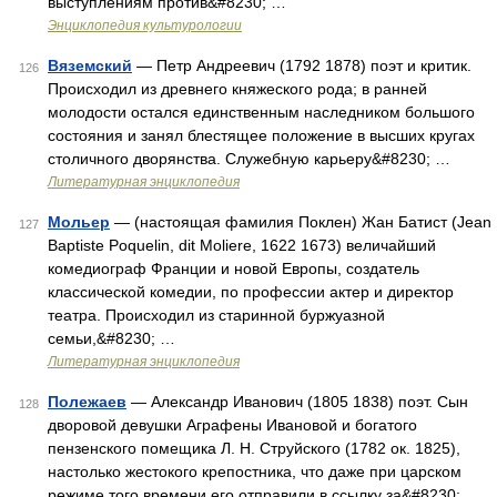
выступлениям против&#8230; …
Энциклопедия культурологии
Вяземский
— Петр Андреевич (1792 1878) поэт и критик.
126
Происходил из древнего княжеского рода; в ранней
молодости остался единственным наследником большого
состояния и занял блестящее положение в высших кругах
столичного дворянства. Служебную карьеру&#8230; …
Литературная энциклопедия
Мольер
— (настоящая фамилия Поклен) Жан Батист (Jean
127
Baptiste Poquelin, dit Moliere, 1622 1673) величайший
комедиограф Франции и новой Европы, создатель
классической комедии, по профессии актер и директор
театра. Происходил из старинной буржуазной
семьи,&#8230; …
Литературная энциклопедия
Полежаев
— Александр Иванович (1805 1838) поэт. Сын
128
дворовой девушки Аграфены Ивановой и богатого
пензенского помещика Л. Н. Струйского (1782 ок. 1825),
настолько жестокого крепостника, что даже при царском
режиме того времени его отправили в ссылку за&#8230; …