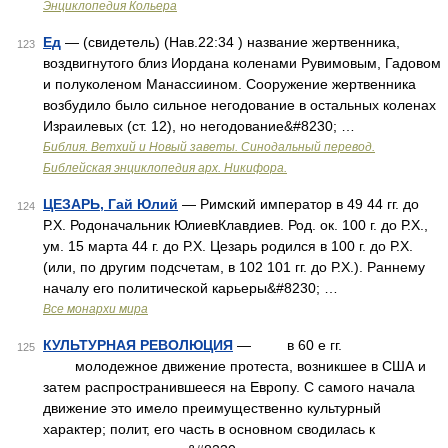
Энциклопедия Кольера
Ед
— (свидетель) (Нав.22:34 ) название жертвенника,
123
воздвигнутого близ Иордана коленами Рувимовым, Гадовом
и полуколеном Манассиином. Сооружение жертвенника
возбудило было сильное негодование в остальных коленах
Израилевых (ст. 12), но негодование&#8230; …
Библия. Ветхий и Новый заветы. Синодальный перевод.
Библейская энциклопедия арх. Никифора.
ЦЕЗАРЬ, Гай Юлий
— Римский император в 49 44 гг. до
124
Р.Х. Родоначальник ЮлиевКлавдиев. Род. ок. 100 г. до Р.Х.,
ум. 15 марта 44 г. до Р.Х. Цезарь родился в 100 г. до Р.Х.
(или, по другим подсчетам, в 102 101 гг. до Р.Х.). Раннему
началу его политической карьеры&#8230; …
Все монархи мира
КУЛЬТУРНАЯ РЕВОЛЮЦИЯ
— в 60 е гг.
125
молодежное движение протеста, возникшее в США и
затем распространившееся на Европу. С самого начала
движение это имело преимущественно культурный
характер; полит, его часть в основном сводилась к