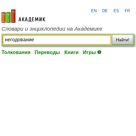
EN
DE
ES
FR
academic.ru
Словари и энциклопедии на Академике
Найти!
Толкования
Переводы
Книги
Игры ⚽