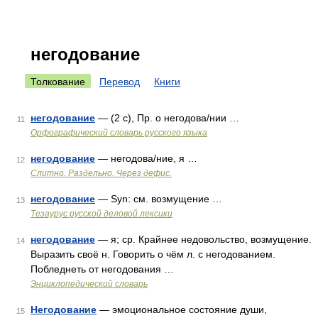
негодование
Толкование
Перевод
Книги
негодование
— (2 с), Пр. о негодова/нии …
11
Орфографический словарь русского языка
негодование
— негодова/ние, я …
12
Слитно. Раздельно. Через дефис.
негодование
— Syn: см. возмущение …
13
Тезаурус русской деловой лексики
негодование
— я; ср. Крайнее недовольство, возмущение.
14
Выразить своё н. Говорить о чём л. с негодованием.
Побледнеть от негодования …
Энциклопедический словарь
Негодование
— эмоциональное состояние души,
15