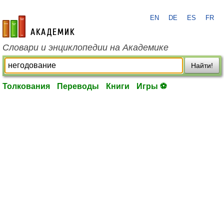
EN
DE
ES
FR
academic.ru
Словари и энциклопедии на Академике
Найти!
Толкования
Переводы
Книги
Игры ⚽