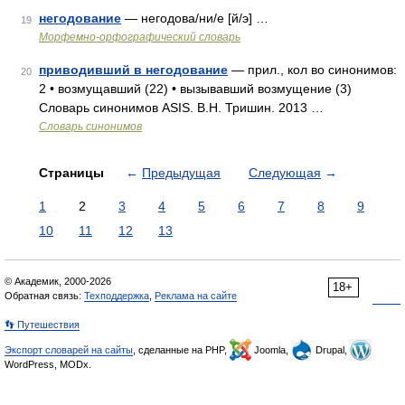
негодование
— негодова/ни/е [й/э] …
19
Морфемно-орфографический словарь
приводивший в негодование
— прил., кол во синонимов:
20
2 • возмущавший (22) • вызывавший возмущение (3)
Словарь синонимов ASIS. В.Н. Тришин. 2013 …
Словарь синонимов
Страницы
←
Предыдущая
Следующая
→
1
2
3
4
5
6
7
8
9
10
11
12
13
© Академик, 2000-2026
18+
Обратная связь:
Техподдержка
,
Реклама на сайте
👣 Путешествия
Экспорт словарей на сайты
, сделанные на PHP,
Joomla,
Drupal,
WordPress, MODx.