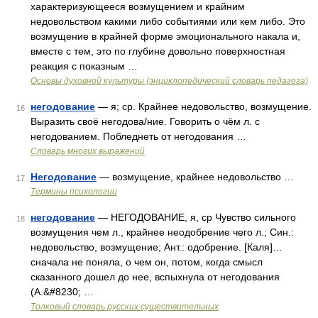
характеризующееся возмущением и крайним
недовольством какими либо событиями или кем либо. Это
возмущение в крайней форме эмоционального накала и,
вместе с тем, это по глубине довольно поверхностная
реакция с показным …
Основы духовной культуры (энциклопедический словарь педагога)
негодование
— я; ср. Крайнее недовольство, возмущение.
16
Выразить своё негодова/ние. Говорить о чём л. с
негодованием. Побледнеть от негодования …
Словарь многих выражений
Негодование
— возмущение, крайнее недовольство …
17
Термины психологии
негодование
— НЕГОДОВАНИЕ, я, ср Чувство сильного
18
возмущения чем л., крайнее неодобрение чего л.; Син.:
недовольство, возмущение; Ант.: одобрение. [Каля]…
сначала не поняла, о чем он, потом, когда смысл
сказанного дошел до нее, вспыхнула от негодования
(А.&#8230; …
Толковый словарь русских существительных