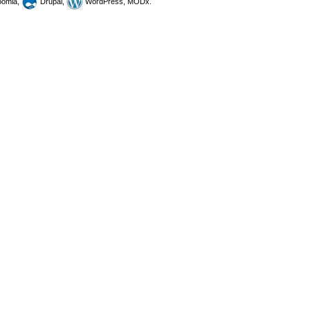
omla,
Drupal,
WordPress, MODx.