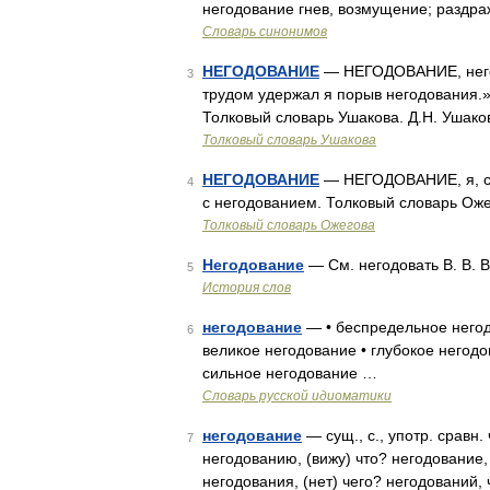
негодование гнев, возмущение; раздра
Словарь синонимов
НЕГОДОВАНИЕ
— НЕГОДОВАНИЕ, негодо
3
трудом удержал я порыв негодования.»
Толковый словарь Ушакова. Д.Н. Ушако
Толковый словарь Ушакова
НЕГОДОВАНИЕ
— НЕГОДОВАНИЕ, я, ср.
4
с негодованием. Толковый словарь Оже
Толковый словарь Ожегова
Негодование
— См. негодовать В. В. 
5
История слов
негодование
— • беспредельное негод
6
великое негодование • глубокое негодо
сильное негодование …
Словарь русской идиоматики
негодование
— сущ., с., употр. сравн
7
негодованию, (вижу) что? негодование,
негодования, (нет) чего? негодований,