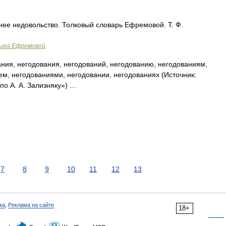
ее недовольство. Толковый словарь Ефремовой. Т. Ф.
зыка Ефремовой
ния, негодования, негодований, негодованию, негодованиям,
ем, негодованиями, негодовании, негодованиях (Источник:
о А. А. Зализняку») …
7
8
9
10
11
12
13
ка
,
Реклама на сайте
18+