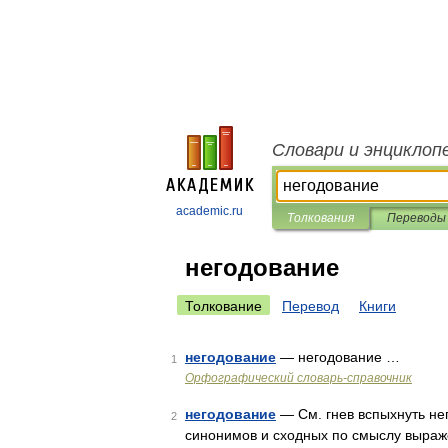
Словари и энциклоп
academic.ru
Толкования
Переводы
негодование
Толкование
Перевод
Книги
негодование
— негодование …
1
Орфографический словарь-справочник
негодование
— См. гнев вспыхнуть нег
2
синонимов и сходных по смыслу выражен