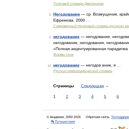
Толковый словарь Дмитриева
Негодование
— ср. Возмущение, крайн
8
Ефремова. 2000 …
Современный толковый словарь русского я
негодование
— негодование, негодова
9
негодование, негодования, негодовани
«Полная акцентуированная парадигма п
Формы слов
негодование
— негодов ание, я …
10
Русский орфографический словарь
Страницы
Следующая
→
1
2
3
4
5
6
© Академик, 2000-2026
Обратная связь:
Техподдерж
👣 Путешествия