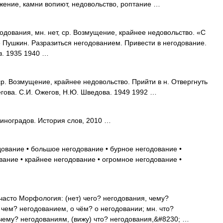
жение, камни вопиют, недовольство, роптание …
вания, мн. нет, ср. Возмущение, крайнее недовольство. «С
 Пушкин. Разразиться негодованием. Привести в негодование.
в. 1935 1940 …
 Возмущение, крайнее недовольство. Прийти в н. Отвергнуть
гова. С.И. Ожегов, Н.Ю. Шведова. 1949 1992 …
Виноградов. История слов, 2010 …
ование • большое негодование • бурное негодование •
вание • крайнее негодование • огромное негодование •
. часто Морфология: (нет) чего? негодования, чему?
 чем? негодованием, о чём? о негодовании; мн. что?
 чему? негодованиям, (вижу) что? негодования,&#8230; …