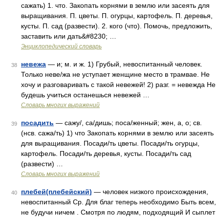
сажать) 1. что. Закопать корнями в землю или засеять для
выращивания. П. цветы. П. огурцы, картофель. П. деревья,
кусты. П. сад (развести). 2. кого (что). Помочь, предложить,
заставить или дать&#8230; …
Энциклопедический словарь
невежа
— и; м. и ж. 1) Грубый, невоспитанный человек.
38
Только неве/жа не уступает женщине место в трамвае. Не
хочу и разговаривать с такой невежей! 2) разг. = невежда Не
будешь учиться останешься невежей …
Словарь многих выражений
посадить
— сажу/, са/дишь; поса/женный; жен, а, о; св.
39
(нсв. сажа/ть) 1) что Закопать корнями в землю или засеять
для выращивания. Посади/ть цветы. Посади/ть огурцы,
картофель. Посади/ть деревья, кусты. Посади/ть сад
(развести) …
Словарь многих выражений
плебей(плебейский)
— человек низкого происхождения,
40
невоспитанный Ср. Для благ теперь необходимо Быть всем,
не будучи ничем . Смотря по людям, подходящий И сыплет