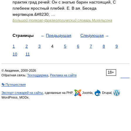
практик град речей: Он с знатью барин настоящий, С
плебеем яростный плебей. Е. В ая. Беседа
мертвецов.&#8230; …
Большой толково-фразеологический словарь Михельсона
Страницы
←
Предыдущая
Следующая
→
1
2
3
4
5
6
7
8
9
10
11
© Академик, 2000-2026
18+
Обратная связь:
Техподдержка
,
Реклама на сайте
👣 Путешествия
Экспорт словарей на сайты
, сделанные на PHP,
Joomla,
Drupal,
WordPress, MODx.