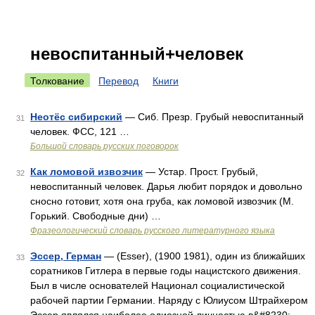
невоспитанный+человек
Толкование
Перевод
Книги
Неотёс сибирский
— Сиб. Презр. Грубый невоспитанный
31
человек. ФСС, 121 …
Большой словарь русских поговорок
Как ломовой извозчик
— Устар. Прост. Грубый,
32
невоспитанный человек. Дарья любит порядок и довольно
сносно готовит, хотя она груба, как ломовой извозчик (М.
Горький. Свободные дни) …
Фразеологический словарь русского литературного языка
Эссер, Герман
— (Esser), (1900 1981), один из ближайших
33
соратников Гитлера в первые годы нацистского движения.
Был в числе основателей Национал социалистической
рабочей партии Германии. Наряду с Юлиусом Штрайхером