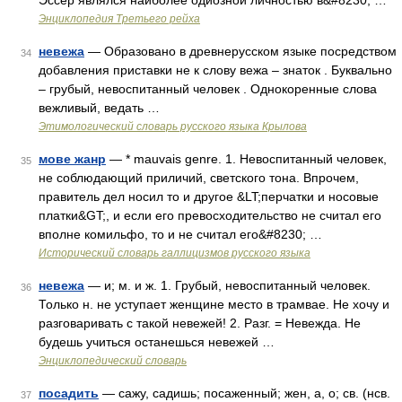
Эссер являлся наиболее одиозной личностью в&#8230; …
Энциклопедия Третьего рейха
невежа
— Образовано в древнерусском языке посредством
34
добавления приставки не к слову вежа – знаток . Буквально
– грубый, невоспитанный человек . Однокоренные слова
вежливый, ведать …
Этимологический словарь русского языка Крылова
мове жанр
— * mauvais genre. 1. Невоспитанный человек,
35
не соблюдающий приличий, светского тона. Впрочем,
правитель дел носил то и другое &LT;перчатки и носовые
платки&GT;, и если его превосходительство не считал его
вполне комильфо, то и не считал его&#8230; …
Исторический словарь галлицизмов русского языка
невежа
— и; м. и ж. 1. Грубый, невоспитанный человек.
36
Только н. не уступает женщине место в трамвае. Не хочу и
разговаривать с такой невежей! 2. Разг. = Невежда. Не
будешь учиться останешься невежей …
Энциклопедический словарь
посадить
— сажу, садишь; посаженный; жен, а, о; св. (нсв.
37