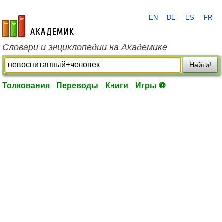
EN
DE
ES
FR
academic.ru
Словари и энциклопедии на Академике
Найти!
Толкования
Переводы
Книги
Игры ⚽