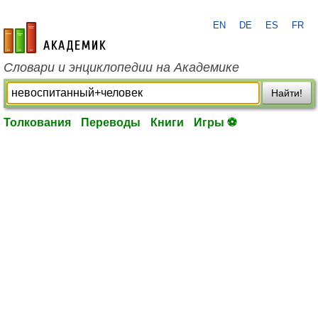
EN
DE
ES
FR
academic.ru
Словари и энциклопедии на Академике
Найти!
Толкования
Переводы
Книги
Игры ⚽