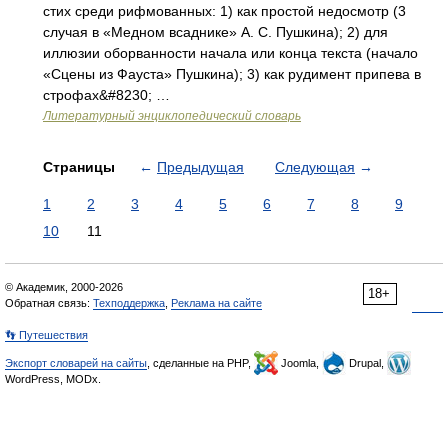
стих среди рифмованных: 1) как простой недосмотр (3
случая в «Медном всаднике» А. С. Пушкина); 2) для
иллюзии оборванности начала или конца текста (начало
«Сцены из Фауста» Пушкина); 3) как рудимент припева в
строфах&#8230; …
Литературный энциклопедический словарь
Страницы
←
Предыдущая
Следующая
→
1
2
3
4
5
6
7
8
9
10
11
© Академик, 2000-2026
18+
Обратная связь:
Техподдержка
,
Реклама на сайте
👣 Путешествия
Экспорт словарей на сайты
, сделанные на PHP,
Joomla,
Drupal,
WordPress, MODx.