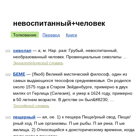
невоспитанный+человек
Толкование
Перевод
Книги
сиволап
— а; м. Нар. разг. Грубый, невоспитанный,
101
необразованный человек. Провинциальные сиволапы …
Энциклопедический словарь
БЕМЕ
— (Якоб) Великий мистический философ, один из
102
самых выдающихся теософов средневековья. Он родился
около 1575 года в Старом Зейденбурге, примерно в двух
милях от Герлица (Силезия), и умер в 1624 году, примерно
в 50 летнем возрасте. В детстве он был&#8230; …
Теософский словарь
пещерный
— ая, ое. 1) к пещера Пеще/рный свод. Пеще/
103
рный ход. П ые организмы. П ые рыбы. П ая река. П ые
жилища. 2) Относящийся к доисторическому времени, когда