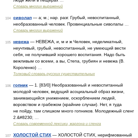
люди жили в пещерах …
Словарь многих выражений
сиволап
— а; м.; нар. разг. Грубый, невоспитанный,
104
необразованный человек. Провинциальные сиволапы …
Словарь многих выражений
невежа
— НЕВЕЖА, и, м и ж Человек, неделикатный,
105
неучтивый, грубый, невоспитанный, не умеющий вести
себя, не получивший хорошего воспитания. Надо быть
вежливым со всеми, а вы, Степа, грубиян и невежа (В.
Короленко) …
Толковый словарь русских существительных
гопник
— 1. [83/0] Необразованный и невоспитанный
106
молодой человек, ведущий асоциальный образ жизни,
занимающийся унижением, оскорблением людей,
воровством и грабежом (крайние случаи). Нет, я туда
не пойду, там слишком много гопников. Молодежный сленг
2.&#8230; …
Cловарь современной лексики, жаргона и сленга
ХОЛОСТОЙ СТИХ
— ХОЛОСТОЙ СТИХ, нерифмованный
107