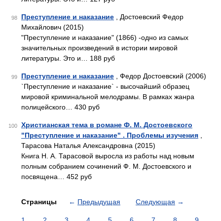
Преступление и наказание
, Достоевский Федор
98
Михайлович (2015)
"Преступление и наказание" (1866) -одно из самых
значительных произведений в истории мировой
литературы. Это и… 188 руб
Преступление и наказание
, Федор Достоевский (2006)
99
`Преступление и наказание` - высочайший образец
мировой криминальной мелодрамы. В рамках жанра
полицейского… 430 руб
Христианская тема в романе Ф. М. Достоевского
100
"Преступление и наказание" . Проблемы изучения
,
Тарасова Наталья Александровна (2015)
Книга Н. А. Тарасовой выросла из работы над новым
полным собранием сочинений Ф. М. Достоевского и
посвящена… 452 руб
Страницы
←
Предыдущая
Следующая
→
1
2
3
4
5
6
7
8
9