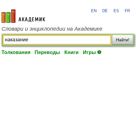
EN
DE
ES
FR
academic.ru
Словари и энциклопедии на Академике
Найти!
Толкования
Переводы
Книги
Игры ⚽