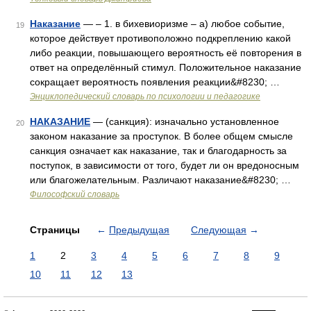
Наказание
— – 1. в бихевиоризме – а) любое событие,
19
которое действует противоположно подкреплению какой
либо реакции, повышающего вероятность её повторения в
ответ на определённый стимул. Положительное наказание
сокращает вероятность появления реакции&#8230; …
Энциклопедический словарь по психологии и педагогике
НАКАЗАНИЕ
— (санкция): изначально установленное
20
законом наказание за проступок. В более общем смысле
санкция означает как наказание, так и благодарность за
поступок, в зависимости от того, будет ли он вредоносным
или благожелательным. Различают наказание&#8230; …
Философский словарь
Страницы
←
Предыдущая
Следующая
→
1
2
3
4
5
6
7
8
9
10
11
12
13