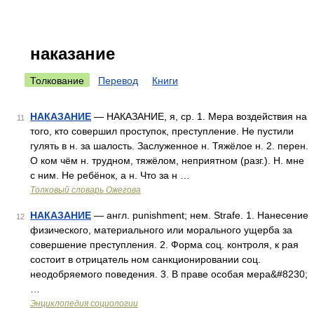
наказание
Толкование
Перевод
Книги
НАКАЗАНИЕ
— НАКАЗАНИЕ, я, ср. 1. Мера воздействия на
11
того, кто совершил проступок, преступление. Не пустили
гулять в н. за шалость. Заслуженное н. Тяжёлое н. 2. перен.
О ком чём н. трудном, тяжёлом, неприятном (разг.). Н. мне
с ним. Не ребёнок, а н. Что за н …
Толковый словарь Ожегова
НАКАЗАНИЕ
— англ. punishment; нем. Strafe. 1. Нанесение
12
физического, материального или морального ущерба за
совершение преступления. 2. Форма соц. контроля, к рая
состоит в отрицатель ном санкционировании соц.
неодобряемого поведения. 3. В праве особая мера&#8230;
…
Энциклопедия социологии