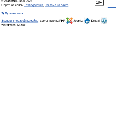
© Академик, 2000-2026
18+
Обратная связь:
Техподдержка
,
Реклама на сайте
👣 Путешествия
Экспорт словарей на сайты
, сделанные на PHP,
Joomla,
Drupal,
WordPress, MODx.