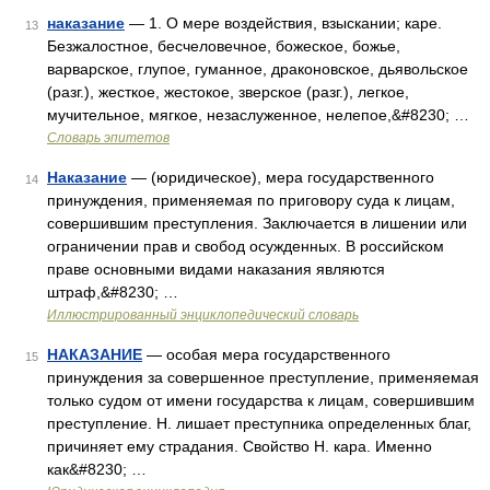
наказание
— 1. О мере воздействия, взыскании; каре.
13
Безжалостное, бесчеловечное, божеское, божье,
варварское, глупое, гуманное, драконовское, дьявольское
(разг.), жесткое, жестокое, зверское (разг.), легкое,
мучительное, мягкое, незаслуженное, нелепое,&#8230; …
Словарь эпитетов
Наказание
— (юридическое), мера государственного
14
принуждения, применяемая по приговору суда к лицам,
совершившим преступления. Заключается в лишении или
ограничении прав и свобод осужденных. В российском
праве основными видами наказания являются
штраф,&#8230; …
Иллюстрированный энциклопедический словарь
НАКАЗАНИЕ
— особая мера государственного
15
принуждения за совершенное преступление, применяемая
только судом от имени государства к лицам, совершившим
преступление. Н. лишает преступника определенных благ,
причиняет ему страдания. Свойство Н. кара. Именно
как&#8230; …