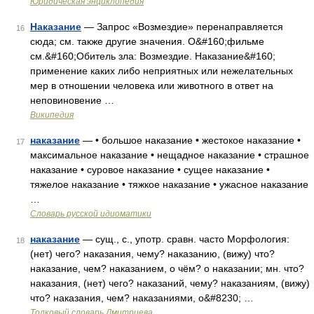
Юридическая энциклопедия
Наказание
— Запрос «Возмездие» перенаправляется
16
сюда; см. также другие значения. О&#160;фильме
см.&#160;Обитель зла: Возмездие. Наказание&#160;
применение каких либо неприятных или нежелательных
мер в отношении человека или животного в ответ на
неповиновение …
Википедия
наказание
— • большое наказание • жестокое наказание •
17
максимальное наказание • нещадное наказание • страшное
наказание • суровое наказание • сущее наказание •
тяжелое наказание • тяжкое наказание • ужасное наказание
…
Словарь русской идиоматики
наказание
— сущ., с., употр. сравн. часто Морфология:
18
(нет) чего? наказания, чему? наказанию, (вижу) что?
наказание, чем? наказанием, о чём? о наказании; мн. что?
наказания, (нет) чего? наказаний, чему? наказаниям, (вижу)
что? наказания, чем? наказаниями, о&#8230; …
Толковый словарь Дмитриева