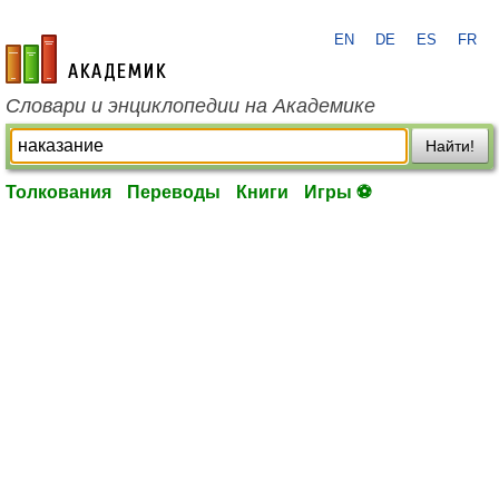
EN
DE
ES
FR
academic.ru
Словари и энциклопедии на Академике
Найти!
Толкования
Переводы
Книги
Игры ⚽