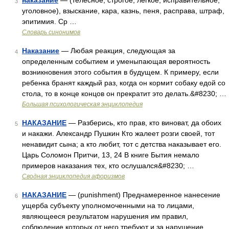
наказание
— (телесное, строгое, легкое, исправительное,
3
уголовное), взыскание, кара, казнь, пеня, расправа, штраф,
эпитимия. Ср …
Словарь синонимов
Наказание
— Любая реакция, следующая за
4
определенным событием и уменыпающая вероятность
возникновения этого события в будущем. К примеру, если
ребенка бранят каждый раз, когда он кормит собаку едой со
стола, то в конце концов он прекратит это делать.&#8230; …
Большая психологическая энциклопедия
НАКАЗАНИЕ
— Разберись, кто прав, кто виноват, да обоих
5
и накажи. Александр Пушкин Кто жалеет розги своей, тот
ненавидит сына; а кто любит, тот с детства наказывает его.
Царь Соломон Притчи, 13, 24 В книге Бытия немало
примеров наказания тех, кто ослушался&#8230; …
Сводная энциклопедия афоризмов
НАКАЗАНИЕ
— (punishment) Преднамеренное нанесение
6
ущерба субъекту уполномоченными на то лицами,
являющееся результатом нарушения им правил,
соблюдение которых от него требуют и за нарушение