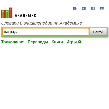
EN
DE
ES
FR
academic.ru
Словари и энциклопедии на Академике
Найти!
Толкования
Переводы
Книги
Игры ⚽