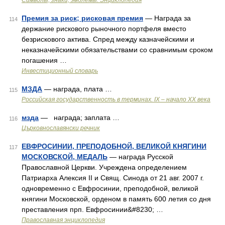
Символы, знаки, эмблемы. Энциклопедия
Премия за риск; рисковая премия
— Награда за
114
держание рискового рыночного портфеля вместо
безрискового актива. Спред между казначейскими и
неказначейскими обязательствами со сравнимым сроком
погашения …
Инвестиционный словарь
МЗДА
— награда, плата …
115
Российская государственность в терминах. IX – начало XX века
мзда
— награда; заплата …
116
Църковнославянски речник
ЕВФРОСИНИИ, ПРЕПОДОБНОЙ, ВЕЛИКОЙ КНЯГИНИ
117
МОСКОВСКОЙ, МЕДАЛЬ
— награда Русской
Православной Церкви. Учреждена определением
Патриарха Алексия II и Свящ. Синода от 21 авг. 2007 г.
одновременно с Евфросинии, преподобной, великой
княгини Московской, орденом в память 600 летия со дня
преставления прп. Евфросинии&#8230; …
Православная энциклопедия