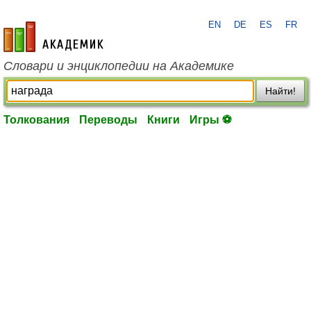
EN
DE
ES
FR
academic.ru
Словари и энциклопедии на Академике
Найти!
Толкования
Переводы
Книги
Игры ⚽