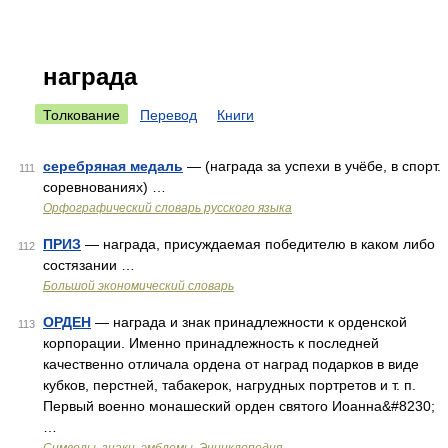
награда
Толкование
Перевод
Книги
серебряная медаль
— (награда за успехи в учёбе, в спорт.
111
соревнованиях) …
Орфографический словарь русского языка
ПРИЗ
— награда, присуждаемая победителю в каком либо
112
состязании …
Большой экономический словарь
ОРДЕН
— награда и знак принадлежности к орденской
113
корпорации. Именно принадлежность к последней
качественно отличала ордена от наград подарков в виде
кубков, перстней, табакерок, нагрудных портретов и т. п.
Первый военно монашеский орден святого Иоанна&#8230;
…