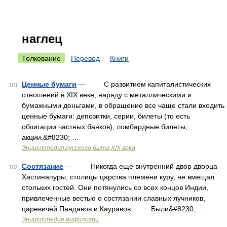
наглец
Толкование
Перевод
Книги
Ценные бумаги
— С развитием капиталистических
101
отношений в XIX веке, наряду с металлическими и
бумажными деньгами, в обращение все чаще стали входить
ценные бумаги: депозитки, серии, билеты (то есть
облигации частных банков), ломбардные билеты,
акции,&#8230; …
Энциклопедия русского быта XIX века
Состязание
— Никогда еще внутренний двор дворца
102
Хастинапуры, столицы царства племени куру, не вмещал
стольких гостей. Они потянулись со всех концов Индии,
привлеченные вестью о состязании славных лучников,
царевичей Пандавов и Кауравов. Были&#8230; …
Энциклопедия мифологии