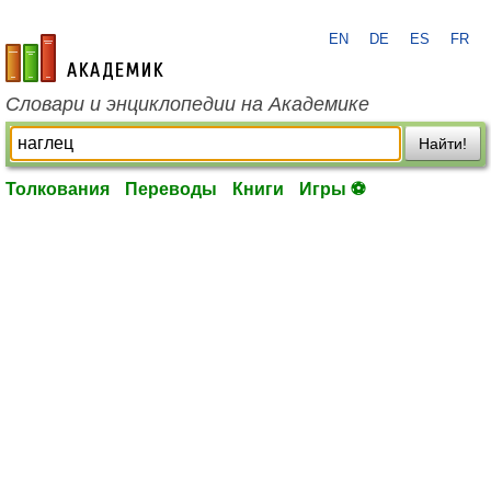
EN
DE
ES
FR
academic.ru
Словари и энциклопедии на Академике
Найти!
Толкования
Переводы
Книги
Игры ⚽