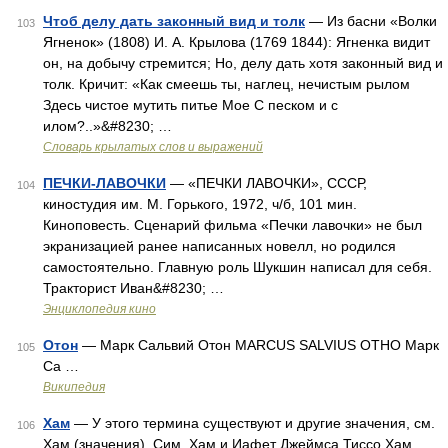
Чтоб делу дать законный вид и толк
— Из басни «Волки
103
Ягненок» (1808) И. А. Крылова (1769 1844): Ягненка видит
он, на добычу стремится; Но, делу дать хотя законный вид и
толк. Кричит: «Как смеешь ты, наглец, нечистым рылом
Здесь чистое мутить питье Мое С песком и с
илом?..»&#8230; …
Словарь крылатых слов и выражений
ПЕЧКИ-ЛАВОЧКИ
— «ПЕЧКИ ЛАВОЧКИ», СССР,
104
киностудия им. М. Горького, 1972, ч/б, 101 мин.
Киноповесть. Сценарий фильма «Печки лавочки» не был
экранизацией ранее написанных новелл, но родился
самостоятельно. Главную роль Шукшин написал для себя.
Тракторист Иван&#8230; …
Энциклопедия кино
Отон
— Марк Сальвий Отон MARCUS SALVIUS OTHO Марк
105
Са …
Википедия
Хам
— У этого термина существуют и другие значения, см.
106
Хам (значения). Сим, Хам и Иафет Джеймса Тиссо Хам