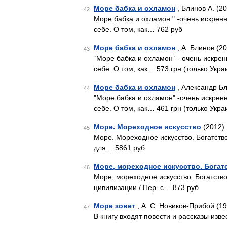
Море бабка и охламон
, Блинов А. (2
42
Море бабка и охламон " -очень искре
себе. О том, как… 762 руб
Море бабка и охламон
, А. Блинов (2
43
`Море бабка и охламон` - очень искр
себе. О том, как… 573 грн (только Укра
Море бабка и охламон
, Александр Бл
44
"Море бабка и охламон" -очень искре
себе. О том, как… 461 грн (только Укра
Море. Мореходное искусство
(2012)
45
Море. Мореходное искусство. Богатств
для… 5861 руб
Море, мореходное искусство. Богат
46
Море, мореходное искусство. Богатство
цивилизации / Пер. с… 873 руб
Море зовет
, А. С. Новиков-Прибой (1
47
В книгу входят повести и рассказы изв