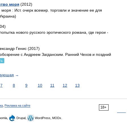
ство моря
(2012)
 моря : Ист. очерк всемир. торговли и значение ее для
 Украина)
04)
попытка нового русского эротического романа, где герои -
ександр Генис (2017)
ообозрение с Андреем Загданским. Ранний Чехов и поздний
ть
дующая
→
7
8
9
10
11
12
13
ка
,
Реклама на сайте
18+
omla,
Drupal,
WordPress, MODx.