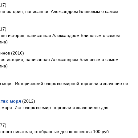
017)
нняя история, написанная Александром Блиновым о самом
017)
енняя история, написанная Александром Блиновым о самом
ина)
инов (2016)
нняя история, написанная Александром Блиновым о самом
ина)
о моря. Исторический очерк всемирной торговли и значение ее
ство моря
(2012)
 моря: Ист. очерк всемир. торговли и значениеее для
977)
естного писателя, отобранные для юношества 100 руб