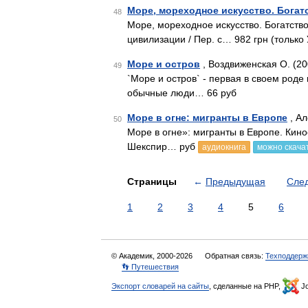
Море, мореходное искусство. Богат
48
Море, мореходное искусство. Богатство
цивилизации / Пер. с… 982 грн (только
Море и остров
, Воздвиженская О. (20
49
`Море и остров` - первая в своем роде 
обычные люди… 66 руб
Море в огне: мигранты в Европе
, Ал
50
Море в огне»: мигранты в Европе. Кин
Шекспир… руб
аудиокнига
можно скача
Страницы
←
Предыдущая
Сле
1
2
3
4
5
6
© Академик, 2000-2026
Обратная связь:
Техподдерж
👣 Путешествия
Экспорт словарей на сайты
, сделанные на PHP,
Jo