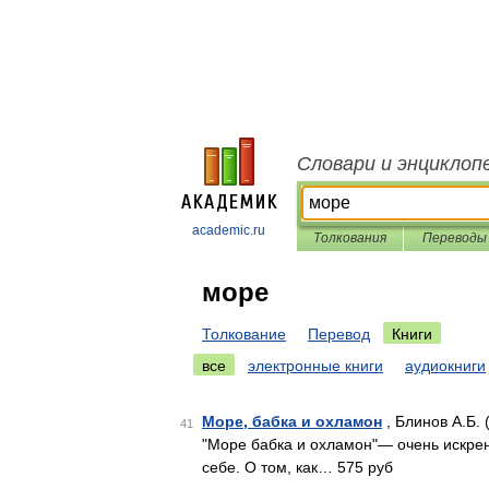
Словари и энциклоп
academic.ru
Толкования
Переводы
море
Толкование
Перевод
Книги
все
электронные книги
аудиокниги
Море, бабка и охламон
, Блинов А.Б. 
41
"Море бабка и охламон"— очень искре
себе. О том, как… 575 руб