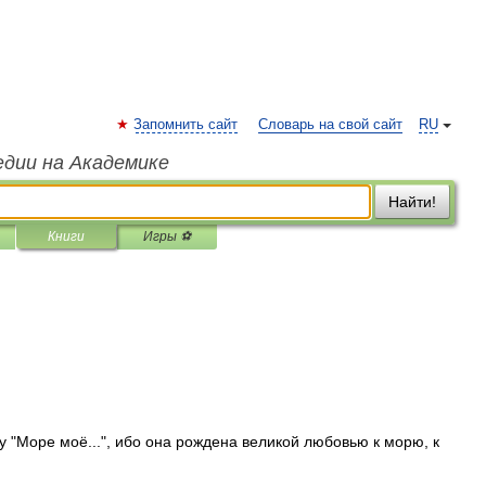
Запомнить сайт
Словарь на свой сайт
RU
едии на Академике
Найти!
Книги
Игры ⚽
у "Море моё...", ибо она рождена великой любовью к морю, к