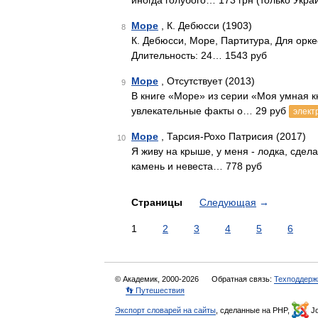
иногда голубого… 173 грн (только Укра
Море
, К. Дебюсси (1903)
8
К. Дебюсси, Море, Партитура, Для орк
Длительность: 24… 1543 руб
Море
, Отсутствует (2013)
9
В книге «Море» из серии «Моя умная к
увлекательные факты о… 29 руб
элект
Море
, Тарсия-Рохо Патрисия (2017)
10
Я живу на крыше, у меня - лодка, сдел
камень и невеста… 778 руб
Страницы
Следующая
→
1
2
3
4
5
6
© Академик, 2000-2026
Обратная связь:
Техподдерж
👣 Путешествия
Экспорт словарей на сайты
, сделанные на PHP,
Jo