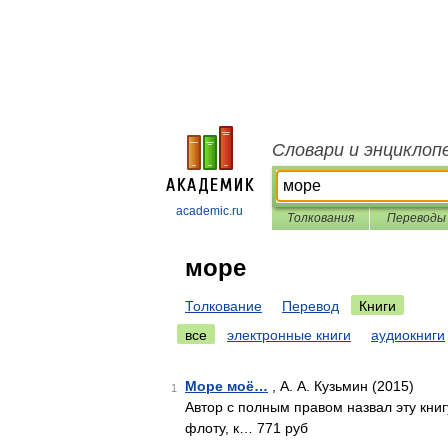
Словари и энциклоп
academic.ru
Толкования
Переводы
море
Толкование
Перевод
Книги
все
электронные книги
аудиокниги
Море моё…
, А. А. Кузьмин (2015)
1
Автор с полным правом назвал эту книг
флоту, к… 771 руб