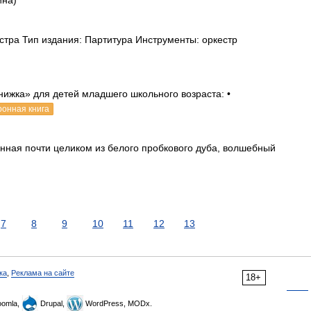
ина)
естра Тип издания: Партитура Инструменты: оркестр
нижка» для детей младшего школьного возраста: •
ронная книга
анная почти целиком из белого пробкового дуба, волшебный
7
8
9
10
11
12
13
ка
,
Реклама на сайте
18+
omla,
Drupal,
WordPress, MODx.