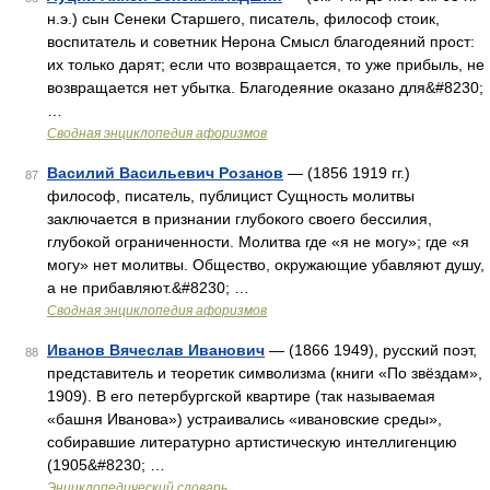
н.э.) сын Сенеки Старшего, писатель, философ стоик,
воспитатель и советник Нерона Смысл благодеяний прост:
их только дарят; если что возвращается, то уже прибыль, не
возвращается нет убытка. Благодеяние оказано для&#8230;
…
Сводная энциклопедия афоризмов
Василий Васильевич Розанов
— (1856 1919 гг.)
87
философ, писатель, публицист Сущность молитвы
заключается в признании глубокого своего бессилия,
глубокой ограниченности. Молитва где «я не могу»; где «я
могу» нет молитвы. Общество, окружающие убавляют душу,
а не прибавляют.&#8230; …
Сводная энциклопедия афоризмов
Иванов Вячеслав Иванович
— (1866 1949), русский поэт,
88
представитель и теоретик символизма (книги «По звёздам»,
1909). В его петербургской квартире (так называемая
«башня Иванова») устраивались «ивановские среды»,
собиравшие литературно артистическую интеллигенцию
(1905&#8230; …
Энциклопедический словарь