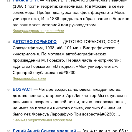
Иванов В. И.
— Иванов В. И. ИВАНОВ Вячеслав Иванович
83
(1866 ) поэт и теоретик символизма. Р. в Москве, в семье
землемера. Пройдя два курса ист. фил. факультета Моск.
университета, И. с 1886 продолжал образование в Берлине,
где занимался историей под руководством …
Литературная энциклопедия
ДЕТСТВО ГОРЬКОГО
— ДЕТСТВО ГОРЬКОГО, СССР,
84
Союздетфильм, 1938, ч/б, 101 мин. Биографическая
кинотрилогия. По мотивам автобиографических
произведений М. Горького. Первая часть кинотрилогии:
«Детство Горького», «В людях», «Мои университеты».
Сценарий опубликован в&#8230; …
Энциклопедия кино
ВОЗРАСТ
— Четыре возраста человека: младенчество,
85
детство, юность, старение. Арт Линклеттер Мы вступаем в
различные возрасты нашей жизни, точно новорожденные,
не имея за плечами никакого опыта, сколько бы нам ни
было лет. Франсуа Ларошфуко Три возраста&#8230; …
Сводная энциклопедия афоризмов
Луций Анней Сенека младший
— (ок. 4 гг. до н.э. ок. 65 гг.
86