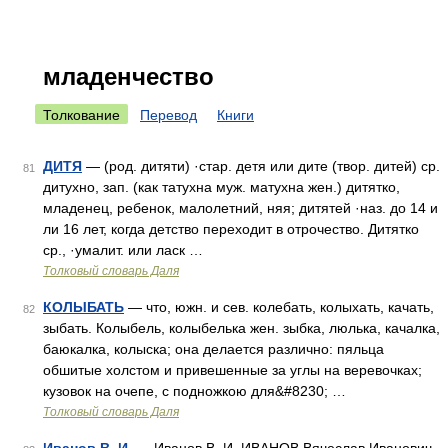
младенчество
Толкование
Перевод
Книги
ДИТЯ
— (род. дитяти) ·стар. детя или дите (твор. дитей) ср.
81
дитухно, зап. (как татухна муж. матухна жен.) дитятко,
младенец, ребенок, малолетний, няя; дитятей ·наз. до 14 и
ли 16 лет, когда детство переходит в отрочество. Дитятко
ср., ·умалит. или ласк …
Толковый словарь Даля
КОЛЫБАТЬ
— что, южн. и сев. колебать, колыхать, качать,
82
зыбать. Колыбель, колыбелька жен. зыбка, люлька, качалка,
баюкалка, колыска; она делается различно: пяльца
обшитые холстом и привешенные за углы на веревочках;
кузовок на очепе, с подножкою для&#8230; …
Толковый словарь Даля