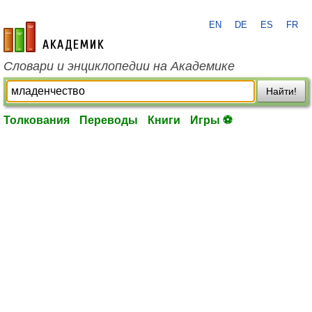
EN
DE
ES
FR
academic.ru
Словари и энциклопедии на Академике
Найти!
Толкования
Переводы
Книги
Игры ⚽