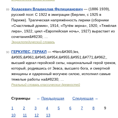
Ходасевич Владислав Фелицианович
— (1886 1939),
89
русский поэт. С 1922 в эмиграции (Берлин, с 1925 в
Париже). Трагическая напряжённость лирики (сборники
«Счастливый домик», 1914, «Путём зерна», 1920, «Тяжёлая
лира», 1922, цикл «Европейская ночь», 1927) вырастает из
сочетания&#8230; …
Энциклопедический словарь
ГЕРКУЛЕС, ГЕРАКЛ
— •Herc&#365;les,
90
&#905;&#961;&#945;&#954;&#955;&#951;&#771;&#962;,
высший идеал геройской силы, национальный герой греков,
который, родившись от Зевса, высшего бога, и смертной
женщины и одаренный могучею силою, исполнил самые
тяжелые работы на&#8230; …
Реальный словарь классических древностей
Страницы
←
Предыдущая
Следующая
→
1
2
3
4
5
6
7
8
9
10
11
12
13