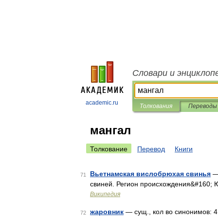
Словари и энциклоп
academic.ru
Толкования
Переводы
мангал
Толкование
Перевод
Книги
Вьетнамская вислобрюхая свинья
—
71
свиней. Регион происхождения&#160; 
Википедия
жаровник
— сущ., кол во синонимов: 4 •
72