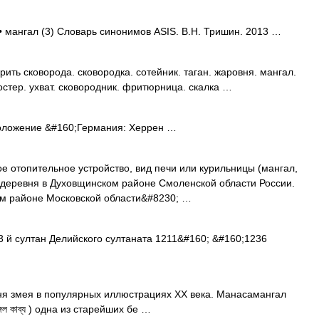
• мангал (3) Словарь синонимов ASIS. В.Н. Тришин. 2013 …
ить сковорода. сковородка. сотейник. таган. жаровня. мангал.
тостер. ухват. сковородник. фритюрница. скалка …
оложение &#160;Германия: Херрен …
отопительное устройство, вид печи или курильницы (мангал,
; деревня в Духовщинском районе Смоленской области России.
ом районе Московской области&#8230; …
 й султан Делийского султаната 1211&#160; &#160;1236
я змея в популярных иллюстрациях XX века. Манасамангал
গল কাব্য ) одна из старейших бе …