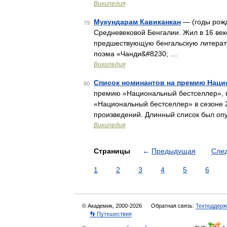
Википедия
Мукундарам Кавиканкан
— (годы рожд
79
Средневековой Бенгалии. Жил в 16 веке
предшествующую бенгальскую литерат
поэма «Чанди&#8230; …
Википедия
Список номинантов на премию Наци
80
премию «Национальный бестселлер», п
«Национальный бестселлер» в сезоне 
произведений. Длинный список был оп
Википедия
Страницы
←
Предыдущая
Сле
1
2
3
4
5
6
© Академик, 2000-2026
Обратная связь:
Техподдерж
👣 Путешествия