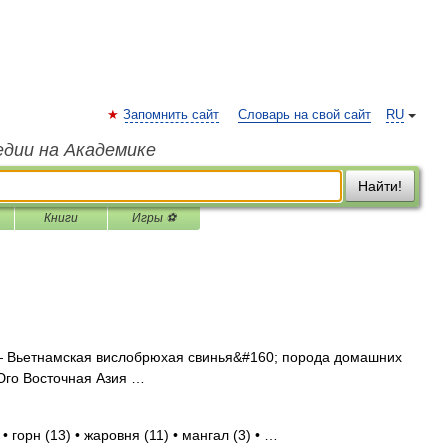
Запомнить сайт
Словарь на свой сайт
RU
едии на Академике
Найти!
Книги
Игры ⚽
 Вьетнамская вислобрюхая свинья&#160; порода домашних
Юго Восточная Азия …
 горн (13) • жаровня (11) • мангал (3) • …