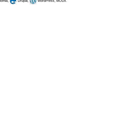
omla,
Drupal,
WordPress, MODx.