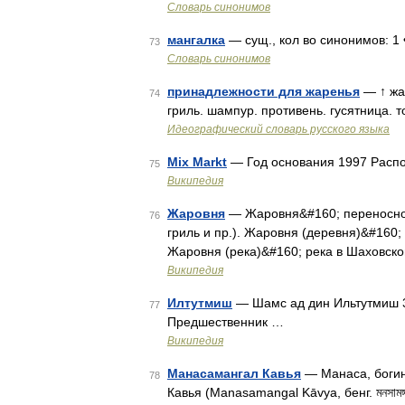
Словарь синонимов
мангалка
— сущ., кол во синонимов: 1 
73
Словарь синонимов
принадлежности для жаренья
— ↑ жар
74
гриль. шампур. противень. гусятница. 
Идеографический словарь русского языка
Mix Markt
— Год основания 1997 Расп
75
Википедия
Жаровня
— Жаровня&#160; переносное 
76
гриль и пр.). Жаровня (деревня)&#160
Жаровня (река)&#160; река в Шаховск
Википедия
Илтутмиш
— Шамс ад дин Ильтутмиш 3
77
Предшественник …
Википедия
Манасамангал Кавья
— Манаса, богин
78
Кавья (Manasamangal Kāvya, бенг. মনসামঙ্