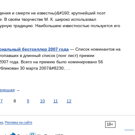
ения и смерти не известны)&#160; крупнейший поэт
. В своём творчестве М. К. широко использовал
урную традицию. Наибольшею известностью пользуется его
ональный бестселлер 2007 года
— Список номинантов на
опавших в длинный список (лонг лист) премии
2007 года. Всего на премию было номинировано 56
убликован 30 марта 2007&#8230; …
дующая
→
7
8
9
10
11
12
ка
,
Реклама на сайте
18+