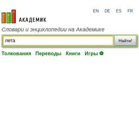
EN
DE
ES
FR
academic.ru
Словари и энциклопедии на Академике
Найти!
Толкования
Переводы
Книги
Игры ⚽