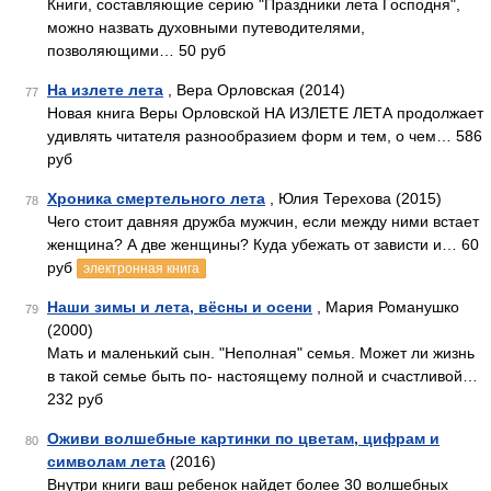
Книги, составляющие серию "Праздники лета Господня",
можно назвать духовными путеводителями,
позволяющими… 50 руб
На излете лета
, Вера Орловская (2014)
77
Новая книга Веры Орловской НА ИЗЛЕТЕ ЛЕТА продолжает
удивлять читателя разнообразием форм и тем, о чем… 586
руб
Хроника смертельного лета
, Юлия Терехова (2015)
78
Чего стоит давняя дружба мужчин, если между ними встает
женщина? А две женщины? Куда убежать от зависти и… 60
руб
электронная книга
Наши зимы и лета, вёсны и осени
, Мария Романушко
79
(2000)
Мать и маленький сын. "Неполная" семья. Может ли жизнь
в такой семье быть по- настоящему полной и счастливой…
232 руб
Оживи волшебные картинки по цветам, цифрам и
80
символам лета
(2016)
Внутри книги ваш ребенок найдет более 30 волшебных