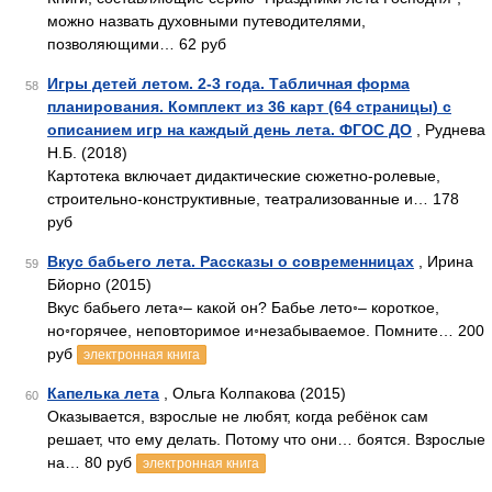
можно назвать духовными путеводителями,
позволяющими… 62 руб
Игры детей летом. 2-3 года. Табличная форма
58
планирования. Комплект из 36 карт (64 страницы) с
описанием игр на каждый день лета. ФГОС ДО
, Руднева
Н.Б. (2018)
Картотека включает дидактические сюжетно-ролевые,
строительно-конструктивные, театрализованные и… 178
руб
Вкус бабьего лета. Рассказы о современницах
, Ирина
59
Бйорно (2015)
Вкус бабьего лета◦– какой он? Бабье лето◦– короткое,
но◦горячее, неповторимое и◦незабываемое. Помните… 200
руб
электронная книга
Капелька лета
, Ольга Колпакова (2015)
60
Оказывается, взрослые не любят, когда ребёнок сам
решает, что ему делать. Потому что они… боятся. Взрослые
на… 80 руб
электронная книга