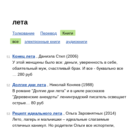
лета
Толкование
Перевод
Книги
все
электронные книги
аудиокниги
Конец лета
, Даниэла Стил (2006)
51
У этой женщины было все: деньги, уверенность в себе,
обаятельный муж, счастливый брак. И все - буквально все
… 280 руб
Долгие дни лета
, Николай Коняев (1988)
52
В романе "Долгие дни лета" и в цикле рассказов
"Деревенские анекдоты" ленинградский писатель освещает
острые… 80 руб
Рецепт идеального лета
, Ольга Заровнятных (2014)
53
Лето, лагерь и мальчишки – идеальные слагаемые
отличных каникул. Но родители Ольги все испортили,