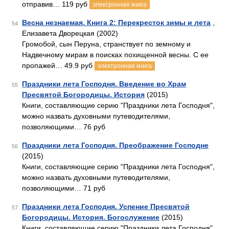
отправив… 119 руб
электронная книга
Весна незнаемая. Книга 2: Перекресток зимы и лета
,
54
Елизавета Дворецкая (2002)
Громобой, сын Перуна, странствует по земному и
Надвечному мирам в поисках похищенной весны. С ее
пропажей… 49.9 руб
электронная книга
Праздники лета Господня. Введение во Храм
55
Пресвятой Богородицы. История
(2015)
Книги, составляющие серию "Праздники лета Господня",
можно назвать духовными путеводителями,
позволяющими… 76 руб
Праздники лета Господня. Преображение Господне
56
(2015)
Книги, составляющие серию "Праздники лета Господня",
можно назвать духовными путеводителями,
позволяющими… 71 руб
Праздники лета Господня. Успение Пресвятой
57
Богородицы. История. Богослужение
(2015)
Книги, составляющие серию "Праздники лета Господня",