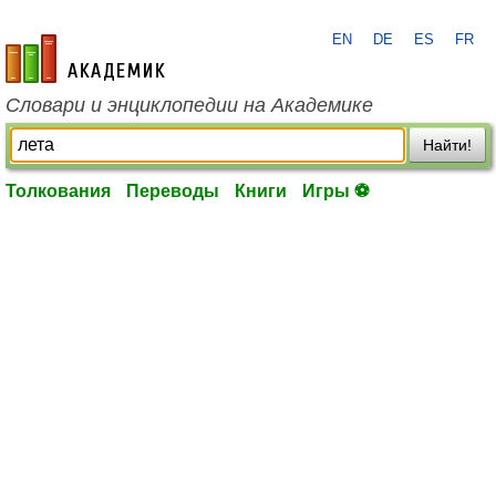
EN
DE
ES
FR
academic.ru
Словари и энциклопедии на Академике
Найти!
Толкования
Переводы
Книги
Игры ⚽