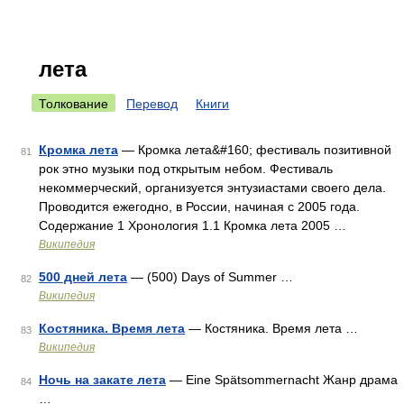
лета
Толкование
Перевод
Книги
Кромка лета
— Кромка лета&#160; фестиваль позитивной
81
рок этно музыки под открытым небом. Фестиваль
некоммерческий, организуется энтузиастами своего дела.
Проводится ежегодно, в России, начиная с 2005 года.
Содержание 1 Хронология 1.1 Кромка лета 2005 …
Википедия
500 дней лета
— (500) Days of Summer …
82
Википедия
Костяника. Время лета
— Костяника. Время лета …
83
Википедия
Ночь на закате лета
— Eine Spätsommernacht Жанр драма
84
…