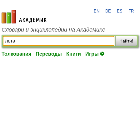
EN
DE
ES
FR
academic.ru
Словари и энциклопедии на Академике
Найти!
Толкования
Переводы
Книги
Игры ⚽