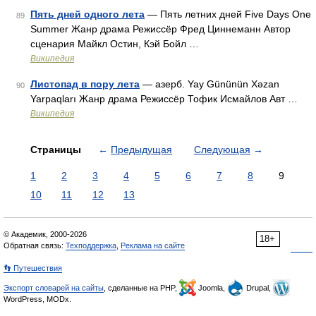
Пять дней одного лета
— Пять летних дней Five Days One
89
Summer Жанр драма Режиссёр Фред Циннеманн Автор
сценария Майкл Остин, Кэй Бойл …
Википедия
Листопад в пору лета
— азерб. Yay Gününün Xəzan
90
Yarpaqları Жанр драма Режиссёр Тофик Исмайлов Авт …
Википедия
Страницы
←
Предыдущая
Следующая
→
1
2
3
4
5
6
7
8
9
10
11
12
13
© Академик, 2000-2026
18+
Обратная связь:
Техподдержка
,
Реклама на сайте
👣 Путешествия
Экспорт словарей на сайты
, сделанные на PHP,
Joomla,
Drupal,
WordPress, MODx.