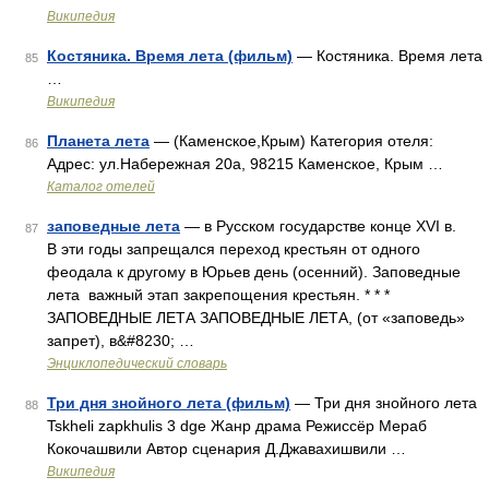
Википедия
Костяника. Время лета (фильм)
— Костяника. Время лета
85
…
Википедия
Планета лета
— (Каменское,Крым) Категория отеля:
86
Адрес: ул.Набережная 20а, 98215 Каменское, Крым …
Каталог отелей
заповедные лета
— в Русском государстве конце XVI в.
87
В эти годы запрещался переход крестьян от одного
феодала к другому в Юрьев день (осенний). Заповедные
лета важный этап закрепощения крестьян. * * *
ЗАПОВЕДНЫЕ ЛЕТА ЗАПОВЕДНЫЕ ЛЕТА, (от «заповедь»
запрет), в&#8230; …
Энциклопедический словарь
Три дня знойного лета (фильм)
— Три дня знойного лета
88
Tskheli zapkhulis 3 dge Жанр драма Режиссёр Мераб
Кокочашвили Автор сценария Д.Джавахишвили …
Википедия