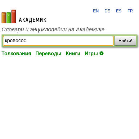
EN
DE
ES
FR
academic.ru
Словари и энциклопедии на Академике
Найти!
Толкования
Переводы
Книги
Игры ⚽