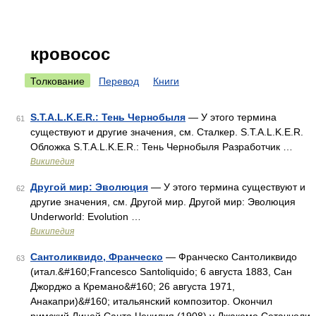
кровосос
Толкование
Перевод
Книги
S.T.A.L.K.E.R.: Тень Чернобыля
— У этого термина
61
существуют и другие значения, см. Сталкер. S.T.A.L.K.E.R.
Обложка S.T.A.L.K.E.R.: Тень Чернобыля Разработчик …
Википедия
Другой мир: Эволюция
— У этого термина существуют и
62
другие значения, см. Другой мир. Другой мир: Эволюция
Underworld: Evolution …
Википедия
Сантоликвидо, Франческо
— Франческо Сантоликвидо
63
(итал.&#160;Francesco Santoliquido; 6 августа 1883, Сан
Джорджо а Кремано&#160; 26 августа 1971,
Анакапри)&#160; итальянский композитор. Окончил