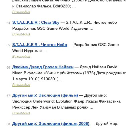
римский Лицей Санта Чечилия (1908) у Джакомо Сетаччоли
и Станислао Фальки. В&#8230; …
Википедия
S.T.A.L.K.E.R.: Clear Sky
— S.T.A.L.K.E.R.: Чистое небо
64
Разработчик GSC Game World Издатели …
Википедия
S.T.A.L.K.E.R.: Чистое Небо
— Разработчик GSC Game
65
World Издатели …
Википедия
Джеймс Дэвид Грэхем Найвен
— Дэвид Найвен David
66
Niven В фильме «Ужин с убийством» (1976) Дата рождения:
1 марта 1910(19100301) …
Википедия
Другой мир: Эволюция (фильм)
— Другой мир:
67
Эволюция Underworld: Evolution Жанр Ужасы Фантастика
Режиссёр Лен Уайзман В главных ролях …
Википедия
Другой мир: Эволюция (фильм, 2006)
— Другой мир:
68