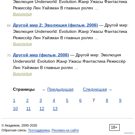
Эволюция Underworld: Evolution Жанр Ужасы Фантастика
Режиссёр Лен Уайзман В главных ролях …
Википедия
Другой мир 2: Эволюция (фильм, 2006)
— Другой мир:
69
Эволюция Underworld: Evolution Жанр Ужасы Фантастика
Режиссёр Лен Уайзман В главных ролях …
Википедия
Другой мир (фильм, 2006)
— Другой мир: Эволюция
70
Underworld: Evolution Жанр Ужасы Фантастика Режиссёр
Лен Уайзман В главных ролях …
Википедия
Страницы
←
Предыдущая
Следующая
→
1
2
3
4
5
6
7
8
9
10
11
12
13
© Академик, 2000-2026
18+
Обратная связь:
Техподдержка
,
Реклама на сайте