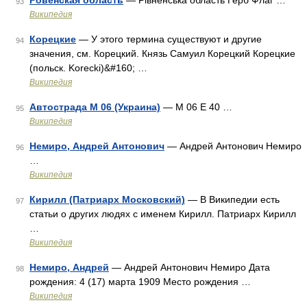
Ровенская область
— Рівненська область Герб Флаг …
93
Википедия
Корецкие
— У этого термина существуют и другие
94
значения, см. Корецкий. Князь Самуил Корецкий Корецкие
(польск. Korecki)&#160; …
Википедия
Автострада M 06 (Украина)
— М 06 E 40 …
95
Википедия
Немиро, Андрей Антонович
— Андрей Антонович Немиро
96
…
Википедия
Кирилл (Патриарх Московский)
— В Википедии есть
97
статьи о других людях с именем Кирилл. Патриарх Кирилл
…
Википедия
Немиро, Андрей
— Андрей Антонович Немиро Дата
98
рождения: 4 (17) марта 1909 Место рождения …
Википедия