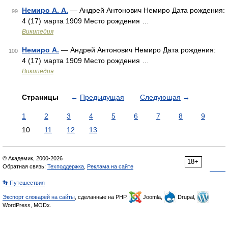
Немиро А. А.
— Андрей Антонович Немиро Дата рождения:
99
4 (17) марта 1909 Место рождения …
Википедия
Немиро А.
— Андрей Антонович Немиро Дата рождения:
100
4 (17) марта 1909 Место рождения …
Википедия
Страницы
←
Предыдущая
Следующая
→
1
2
3
4
5
6
7
8
9
10
11
12
13
© Академик, 2000-2026
18+
Обратная связь:
Техподдержка
,
Реклама на сайте
👣 Путешествия
Экспорт словарей на сайты
, сделанные на PHP,
Joomla,
Drupal,
WordPress, MODx.