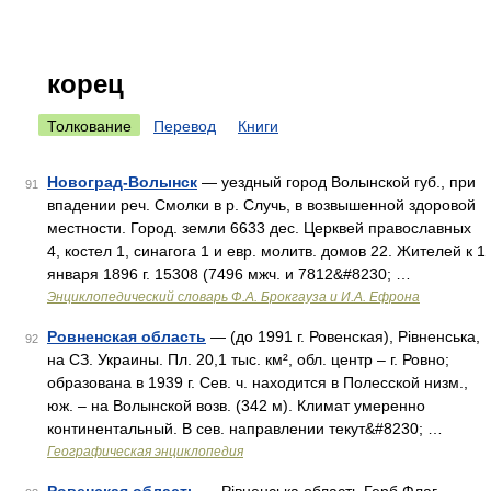
корец
Толкование
Перевод
Книги
Новоград-Волынск
— уездный город Волынской губ., при
91
впадении реч. Смолки в р. Случь, в возвышенной здоровой
местности. Город. земли 6633 дес. Церквей православных
4, костел 1, синагога 1 и евр. молитв. домов 22. Жителей к 1
января 1896 г. 15308 (7496 мжч. и 7812&#8230; …
Энциклопедический словарь Ф.А. Брокгауза и И.А. Ефрона
Ровненская область
— (до 1991 г. Ровенская), Рівненська,
92
на СЗ. Украины. Пл. 20,1 тыс. км², обл. центр – г. Ровно;
образована в 1939 г. Сев. ч. находится в Полесской низм.,
юж. – на Волынской возв. (342 м). Климат умеренно
континентальный. В сев. направлении текут&#8230; …
Географическая энциклопедия