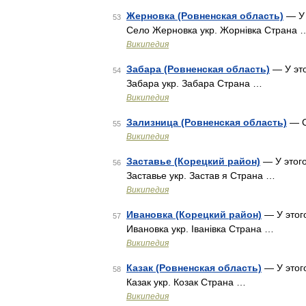
Жерновка (Ровненская область)
— У 
53
Село Жерновка укр. Жорнівка Страна 
Википедия
Забара (Ровненская область)
— У это
54
Забара укр. Забара Страна …
Википедия
Зализница (Ровненская область)
— С
55
Википедия
Заставье (Корецкий район)
— У этого
56
Заставье укр. Застав я Страна …
Википедия
Ивановка (Корецкий район)
— У этого
57
Ивановка укр. Іванівка Страна …
Википедия
Казак (Ровненская область)
— У этого
58
Казак укр. Козак Страна …
Википедия