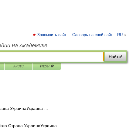
Запомнить сайт
Словарь на свой сайт
RU
едии на Академике
Найти!
Книги
Игры ⚽
трана УкраинаУкраина …
івка Страна УкраинаУкраина …