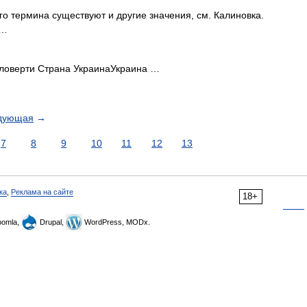
го термина существуют и другие значения, см. Калиновка.
 …
ловерти Страна УкраинаУкраина …
дующая
→
7
8
9
10
11
12
13
ка
,
Реклама на сайте
18+
omla,
Drupal,
WordPress, MODx.