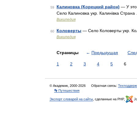
Калиновка (Корецкий район)
— У это
59
Село Калиновка укр. Калинівка Страна
Википедия
Коловерты
— Село Коловерты укр. Ко
60
Википедия
Страницы
←
Предыдущая
Сле
1
2
3
4
5
6
© Академик, 2000-2026
Обратная связь:
Техподдерж
👣 Путешествия
Экспорт словарей на сайты
, сделанные на PHP,
Jo