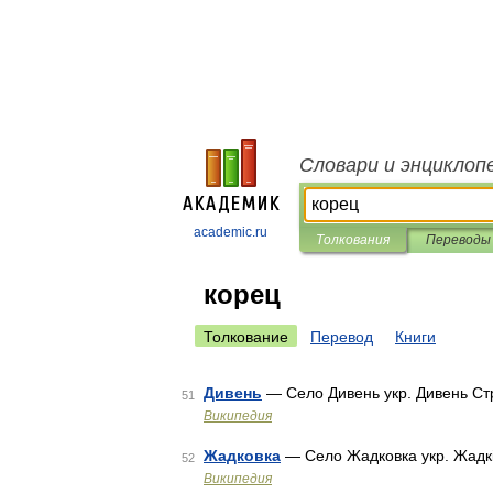
Словари и энциклоп
academic.ru
Толкования
Переводы
корец
Толкование
Перевод
Книги
Дивень
— Село Дивень укр. Дивень С
51
Википедия
Жадковка
— Село Жадковка укр. Жадк
52
Википедия