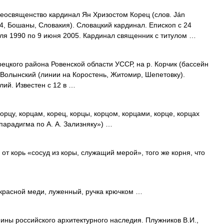
освященство кардинал Ян Хризостом Корец (слов. Ján
24, Бошаны, Словакия). Словацкий кардинал. Епископ с 24
аля 1990 по 9 июня 2005. Кардинал священник с титулом …
кого района Ровенской области УССР, на р. Корчик (бассейн
ад Волынский (линии на Коростень, Житомир, Шепетовку).
лий. Известен с 12 в …
орцу, корцам, корец, корцы, корцом, корцами, корце, корцах
парадигма по А. А. Зализняку») …
т корь «сосуд из коры, служащий мерой», того же корня, что
красной меди, луженный, ручка крючком …
 российского архитектурного наследия. Плужников В.И.,