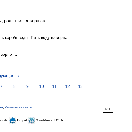
м, род. п. мн. ч. корц ов …
ить коре/ц воды. Пить воду из корца …
и зерно …
дующая
→
7
8
9
10
11
12
13
ка
,
Реклама на сайте
18+
omla,
Drupal,
WordPress, MODx.