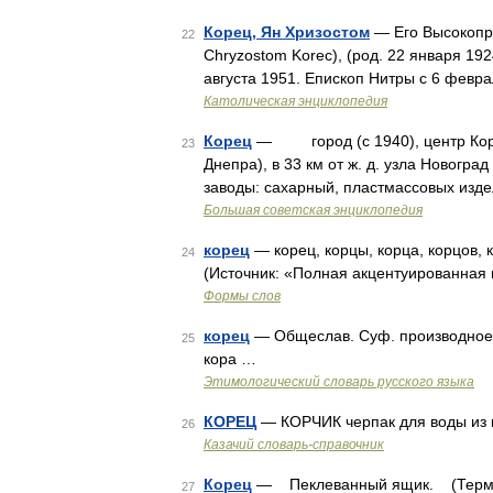
Корец, Ян Хризостом
— Его Высокопре
22
Chryzostom Korec), (род. 22 января 19
августа 1951. Епископ Нитры с 6 февр
Католическая энциклопедия
Корец
— город (с 1940), центр Корец
23
Днепра), в 33 км от ж. д. узла Новогр
заводы: сахарный, пластмассовых изде
Большая советская энциклопедия
корец
— корец, корцы, корца, корцов, к
24
(Источник: «Полная акцентуированная 
Формы слов
корец
— Общеслав. Суф. производное о
25
кора …
Этимологический словарь русского языка
КОРЕЦ
— КОРЧИК черпак для воды из 
26
Казачий словарь-справочник
Корец
— Пеклеванный ящик. (Термины
27