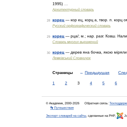
1995) …
Архитектурный словарь
корец
— кор ец, корц а, твор. п. корц о
28
Русский орфографический словарь
корец
— рца/; м.; нар. разг. Ковш. Нал
29
Словарь многих выражений
корец
— дерев яна бочка, якою мірял
30
Лемківський Словничок
Страницы
←
Предыдущая
Сле
1
2
3
4
5
6
© Академик, 2000-2026
Обратная связь:
Техподдерж
👣 Путешествия
Экспорт словарей на сайты
, сделанные на PHP,
Jo