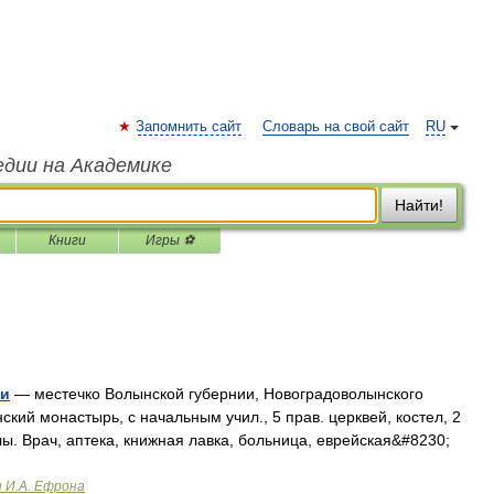
Запомнить сайт
Словарь на свой сайт
RU
едии на Академике
Найти!
Книги
Игры ⚽
ии
— местечко Волынской губернии, Новоградоволынского
ский монастырь, с начальным учил., 5 прав. церквей, костел, 2
лы. Врач, аптека, книжная лавка, больница, еврейская&#8230;
и И.А. Ефрона