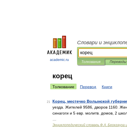
Словари и энциклоп
academic.ru
Толкования
Переводы
корец
Толкование
Перевод
Книги
Корец, местечко Волынской губерн
21
уезда. Жителей 9586, дворов 1160. Жен
синагоги и 5 евр. молитв. домов, 2 шко
…
Энциклопедический словарь Ф.А. Брокгауза 