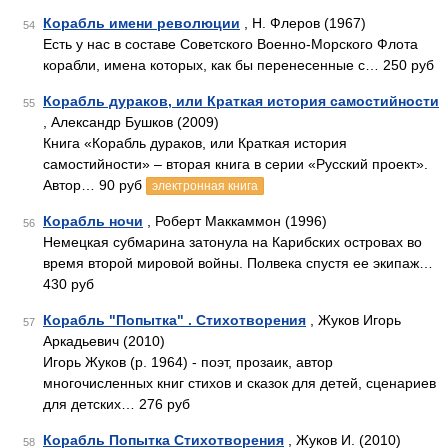
Корабль имени революции
, Н. Флеров (1967)
54
Есть у нас в составе Советского Военно-Морского Флота
корабли, имена которых, как бы перенесенные с… 250 руб
Корабль дураков, или Краткая история самостийности
55
, Александр Бушков (2009)
Книга «Корабль дураков, или Краткая история
самостийности» – вторая книга в серии «Русский проект».
Автор… 90 руб
электронная книга
Корабль ночи
, Роберт Маккаммон (1996)
56
Немецкая субмарина затонула на Карибских островах во
время второй мировой войны. Полвека спустя ее экипаж…
430 руб
Корабль "Попытка" . Стихотворения
, Жуков Игорь
57
Аркадьевич (2010)
Игорь Жуков (р. 1964) - поэт, прозаик, автор
многочисленных книг стихов и сказок для детей, сценариев
для детских… 276 руб
Корабль Попытка Стихотворения
, Жуков И. (2010)
58