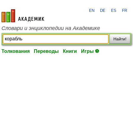
EN
DE
ES
FR
academic.ru
Словари и энциклопедии на Академике
Найти!
Толкования
Переводы
Книги
Игры ⚽