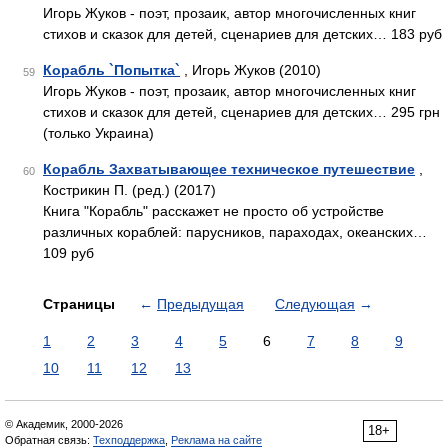
Игорь Жуков - поэт, прозаик, автор многочисленных книг
стихов и сказок для детей, сценариев для детских… 183 руб
Корабль `Попытка`
, Игорь Жуков (2010)
59
Игорь Жуков - поэт, прозаик, автор многочисленных книг
стихов и сказок для детей, сценариев для детских… 295 грн
(только Украина)
Корабль Захватывающее техническое путешествие
,
60
Кострикин П. (ред.) (2017)
Книга "Корабль" расскажет не просто об устройстве
различных кораблей: парусников, параходах, океанских…
109 руб
Страницы
←
Предыдущая
Следующая
→
1
2
3
4
5
6
7
8
9
10
11
12
13
© Академик, 2000-2026
18+
Обратная связь:
Техподдержка
,
Реклама на сайте