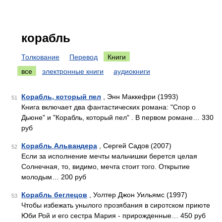
корабль
Толкование
Перевод
Книги
все
электронные книги
аудиокниги
Корабль, который пел
, Энн Маккефри (1993)
51
Книга включает два фантастических романа: "Спор о
Дьюне" и "Корабль, который пел" . В первом романе… 330
руб
Корабль Альвандера
, Сергей Садов (2007)
52
Если за исполнение мечты мальчишки берется целая
Солнечная, то, видимо, мечта стоит того. Открытие
молодым… 200 руб
Корабль беглецов
, Уолтер Джон Уильямс (1997)
53
Чтобы избежать унылого прозябания в сиротском приюте
Юби Рой и его сестра Мария - прирожденные… 450 руб