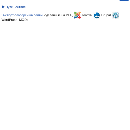
👣 Путешествия
Экспорт словарей на сайты
, сделанные на PHP,
Joomla,
Drupal,
WordPress, MODx.