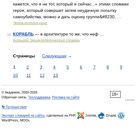
кажется, что я не тот, который я сейчас...» этими словами
героя, который совершит затем неудачную попытку
самоубийства, можно и дать оценку группе&#8230; …
Энциклопедия кино
КОРАБЛЬ
— в архитектуре то же, что неф …
10
Большой Энциклопедический словарь
Страницы
Следующая
→
1
2
3
4
5
6
7
8
9
10
11
12
13
© Академик, 2000-2026
18+
Обратная связь:
Техподдержка
,
Реклама на сайте
👣 Путешествия
Экспорт словарей на сайты
, сделанные на PHP,
Joomla,
Drupal,
WordPress, MODx.