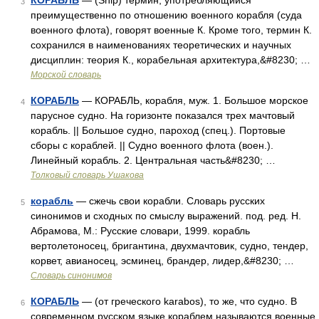
КОРАБЛЬ
— (Ship) термин, употребляющийся
3
преимущественно по отношению военного корабля (суда
военного флота), говорят военные К. Кроме того, термин К.
сохранился в наименованиях теоретических и научных
дисциплин: теория К., корабельная архитектура,&#8230; …
Морской словарь
КОРАБЛЬ
— КОРАБЛЬ, корабля, муж. 1. Большое морское
4
парусное судно. На горизонте показался трех мачтовый
корабль. || Большое судно, пароход (спец.). Портовые
сборы с кораблей. || Судно военного флота (воен.).
Линейный корабль. 2. Центральная часть&#8230; …
Толковый словарь Ушакова
корабль
— сжечь свои корабли. Словарь русских
5
синонимов и сходных по смыслу выражений. под. ред. Н.
Абрамова, М.: Русские словари, 1999. корабль
вертолетоносец, бригантина, двухмачтовик, судно, тендер,
корвет, авианосец, эсминец, брандер, лидер,&#8230; …
Словарь синонимов
КОРАБЛЬ
— (от греческого karabos), то же, что судно. В
6
современном русском языке кораблем называются военные