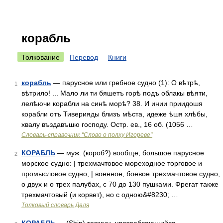
корабль
Толкование
Перевод
Книги
корабль
— парусное или гребное судно (1): О вѣтрѣ,
1
вѣтрило! ... Мало ли ти бяшетъ горѣ подъ облакы вѣяти,
лелѣючи корабли на синѣ морѣ? 38. И инии приидошя
корабли отъ Тиверияды близъ мѣста, идеже ѣшя хлѣбы,
хвалу въздавъшю господу. Остр. ев., 16 об. (1056 …
Словарь-справочник "Слово о полку Игореве"
КОРАБЛЬ
— муж. (короб?) вообще, большое парусное
2
морское судно: | трехмачтовое мореходное торговое и
промысловое судно; | военное, боевое трехмачтовое судно,
о двух и о трех палубах, с 70 до 130 пушками. Фрегат также
трехмачтовый (и корвет), но с одною&#8230; …
Толковый словарь Даля