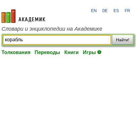
EN
DE
ES
FR
academic.ru
Словари и энциклопедии на Академике
Найти!
Толкования
Переводы
Книги
Игры ⚽