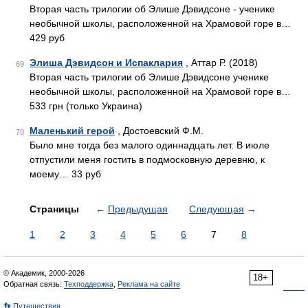
Вторая часть трилогии об Элише Дэвидсоне - ученике
необычной школы, расположенной на Храмовой горе в…
429 руб
Элиша Дэвидсон и Испаклария
, Аттар Р. (2018)
69
Вторая часть трилогии об Элише Дэвидсоне ученике
необычной школы, расположенной на Храмовой горе в…
533 грн (только Украина)
Маленький герой
, Достоевский Ф.М.
70
Было мне тогда без малого одиннадцать лет. В июле
отпустили меня гостить в подмосковную деревню, к
моему… 33 руб
Страницы
←
Предыдущая
Следующая
→
1
2
3
4
5
6
7
8
© Академик, 2000-2026
18+
Обратная связь:
Техподдержка
,
Реклама на сайте
👣 Путешествия