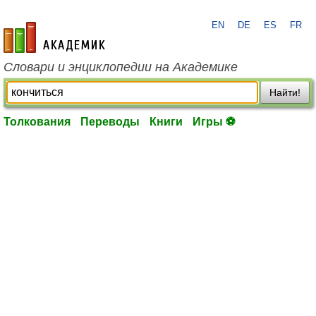
EN
DE
ES
FR
academic.ru
Словари и энциклопедии на Академике
Найти!
Толкования
Переводы
Книги
Игры ⚽