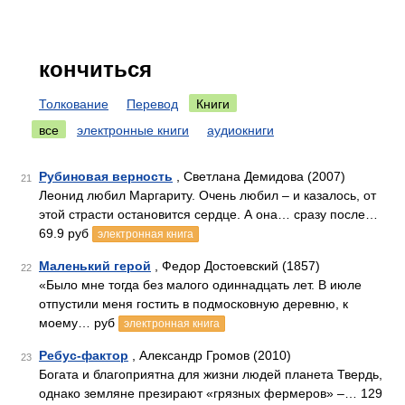
кончиться
Толкование
Перевод
Книги
все
электронные книги
аудиокниги
Рубиновая верность
, Светлана Демидова (2007)
21
Леонид любил Маргариту. Очень любил – и казалось, от
этой страсти остановится сердце. А она… сразу после…
69.9 руб
электронная книга
Маленький герой
, Федор Достоевский (1857)
22
«Было мне тогда без малого одиннадцать лет. В июле
отпустили меня гостить в подмосковную деревню, к
моему… руб
электронная книга
Ребус-фактор
, Александр Громов (2010)
23
Богата и благоприятна для жизни людей планета Твердь,
однако земляне презирают «грязных фермеров» –… 129