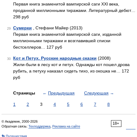
Первая книга знаменитой вампирской саги XXI века,
проданной миллионными тиражами. Литературный дебют…
298 руб
Сумерки
, Стефани Майер (2013)
29
Первая книга знаменитой вампирской саги, изданной
миллионными тиражами и возглавившей списки
бестселлеров… 127 руб
Кот и Петух. Русские народные сказки
(2008)
30
Жили-были в лесу кот и петух. Однажды кот пошел дрова
рубить, а петуху наказал сидеть тихо, из окошка не… 172
руб
Страницы
←
Предыдущая
Следующая
→
1
2
3
4
5
6
7
8
© Академик, 2000-2026
18+
Обратная связь:
Техподдержка
,
Реклама на сайте
👣 Путешествия