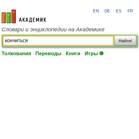
EN
DE
ES
FR
academic.ru
Словари и энциклопедии на Академике
Найти!
Толкования
Переводы
Книги
Игры ⚽