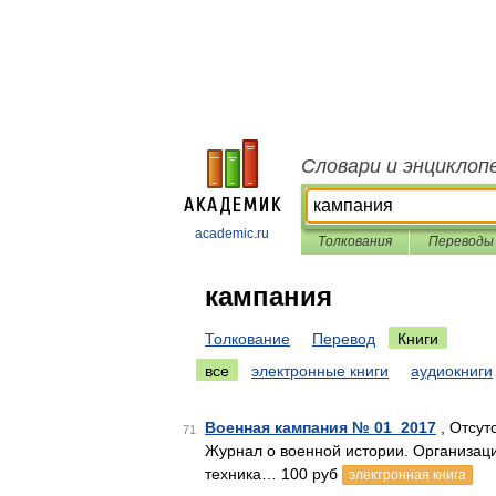
Словари и энциклоп
academic.ru
Толкования
Переводы
кампания
Толкование
Перевод
Книги
все
электронные книги
аудиокниги
Военная кампания № 01_2017
, Отсут
71
Журнал о военной истории. Организаци
техника… 100 руб
электронная книга