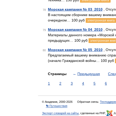
техника… 150 руб
электронная книга
Морская кампания № 03_2010
, Отсут
78
В настоящем сборнике вашему внимани
очередном… 100 руб
электронная книга
Морская кампания № 04_2010
, Отсут
79
Материалы данного номера «Морской к
предыдущих… 100 руб
электронная книг
Морская кампания № 05_2010
, Отсут
80
Предлагаемый вашему вниманию справо
(начало Гражданской войны… 100 руб
Страницы
←
Предыдущая
Сле
1
2
3
4
5
6
© Академик, 2000-2026
Обратная связь:
Техподдерж
👣 Путешествия
Экспорт словарей на сайты
, сделанные на PHP,
Jo