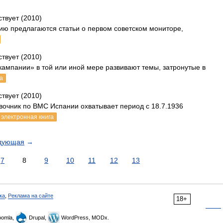
ствует (2010)
ю предлагаются статьи о первом советском мониторе,
ствует (2010)
ампании» в той или иной мере развивают темы, затронутые в
а
ствует (2010)
чник по ВМС Испании охватывает период с 18.7.1936
электронная книга
дующая
→
7
8
9
10
11
12
13
ка
,
Реклама на сайте
18+
omla,
Drupal,
WordPress, MODx.