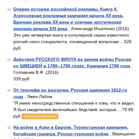
Очерки истории российской рекламы. Книга 4.
43
Агрессивная рекламная кампания начала XX века.
Брачная реклама XX века и уличная эротическая
реклама начала XXI века
, Александр Игнатенко (2016)
Это уже четвертая книга в популярной серии известного
россий-ского специалиста, посвященной вопросам… 526
руб
Действия РУССКОГО ФЛОТА во время войны России
44
со ШВЕЦИЕЙ в 1788--1790 годах: Кампания 1788 года
,
Головачев В.Ф. (2016)
339 руб
От триумфа до разгрома. Русская кампания 1812-го
45
года
, Эжен Лабом
"Я имею непосредственное отношение к тому, что я видел.
Я был свидетелем величайших бедствий, которые… 79.99
руб
электронная книга
На войне в Азии и Европе. Туркестанская кампания.
46
Китайская граница. Русско-турецкая война
, Верещагин