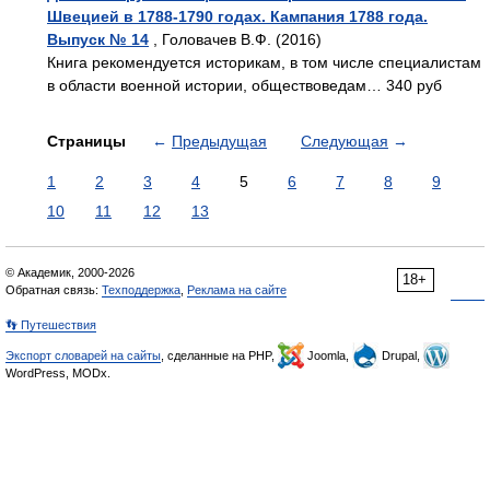
Швецией в 1788-1790 годах. Кампания 1788 года.
Выпуск № 14
, Головачев В.Ф. (2016)
Книга рекомендуется историкам, в том числе специалистам
в области военной истории, обществоведам… 340 руб
Страницы
←
Предыдущая
Следующая
→
1
2
3
4
5
6
7
8
9
10
11
12
13
© Академик, 2000-2026
18+
Обратная связь:
Техподдержка
,
Реклама на сайте
👣 Путешествия
Экспорт словарей на сайты
, сделанные на PHP,
Joomla,
Drupal,
WordPress, MODx.