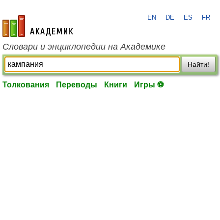
EN
DE
ES
FR
academic.ru
Словари и энциклопедии на Академике
Найти!
Толкования
Переводы
Книги
Игры ⚽