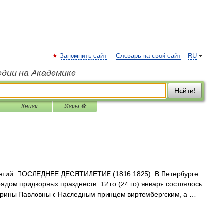
Запомнить сайт
Словарь на свой сайт
RU
едии на Академике
Найти!
Книги
Игры ⚽
етий. ПОСЛЕДНЕЕ ДЕСЯТИЛЕТИЕ (1816 1825). В Петербурге
ядом придворных празднеств: 12 го (24 го) января состоялось
ерины Павловны с Наследным принцем виртембергским, а …