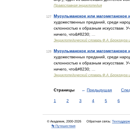
Православная энциклопедия
Мусульманское или магометанское 
127
художественных преданий, среди народ
склонностью к образным искусствам. Уч
ничего, что&#8230; …
Энциклопедический словарь Ф.А. Брокгауза 
Мусульманское или магометанское 
128
художественных преданий, среди народ
склонностью к образным искусствам. Уч
ничего, что&#8230; …
Энциклопедический словарь Ф.А. Брокгауза 
Страницы
←
Предыдущая
Сле
1
2
3
4
5
6
© Академик, 2000-2026
Обратная связь:
Техподдерж
👣 Путешествия