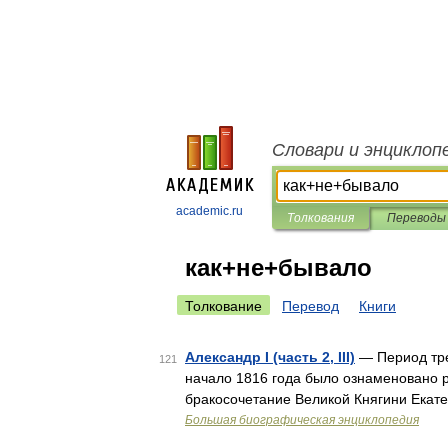
Словари и энциклоп
academic.ru
Толкования
Переводы
как+не+бывало
Толкование
Перевод
Книги
Александр I (часть 2, III)
— Период тр
121
начало 1816 года было ознаменовано р
бракосочетание Великой Княгини Екат
Большая биографическая энциклопедия