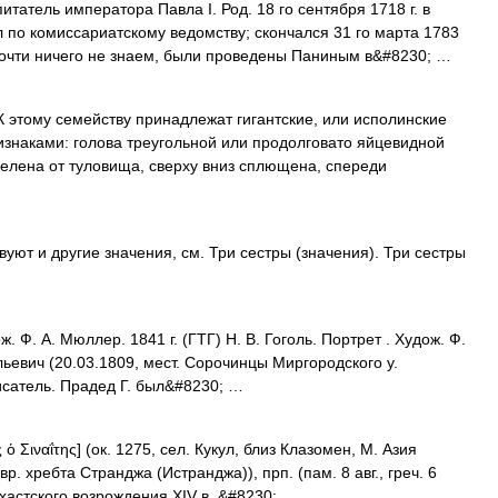
татель императора Павла I. Род. 18 го сентября 1718 г. в
ил по комиссариатскому ведомству; скончался 31 го марта 1783
 почти ничего не знаем, были проведены Паниным в&#8230; …
му семейству принадлежат гигантские, или исполинские
знаками: голова треугольной или продолговато яйцевидной
елена от туловища, сверху вниз сплющена, спереди
уют и другие значения, см. Три сестры (значения). Три сестры
ж. Ф. А. Мюллер. 1841 г. (ГТГ) Н. В. Гоголь. Портрет . Худож. Ф.
льевич (20.03.1809, мест. Сорочинцы Миргородского у.
писатель. Прадед Г. был&#8230; …
ὁ Σιναΐτης] (ок. 1275, сел. Кукул, близ Клазомен, М. Азия
вр. хребта Странджа (Истранджа)), прп. (пам. 8 авг., греч. 6
хастского возрождения XIV в.,&#8230; …