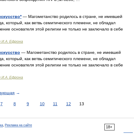
искусство*
— Магометанство родилось в стране, не имевшей
а, который, как ветвь семитического племени, не обладал
ение основателя этой религии не только не заключало в себе
и И.А. Ефрона
искусство
— Магометанство родилось в стране, не имевшей
а, который, как ветвь семитического племени, не обладал
ение основателя этой религии не только не заключало в себе
и И.А. Ефрона
дующая
→
7
8
9
10
11
12
13
ка
,
Реклама на сайте
18+