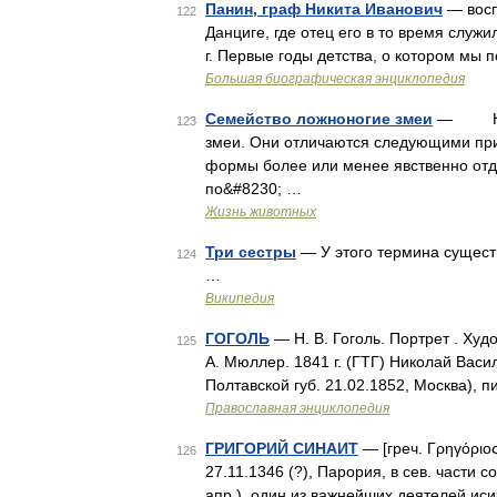
Панин, граф Никита Иванович
— воспи
122
Данциге, где отец его в то время служ
г. Первые годы детства, о котором мы
Большая биографическая энциклопедия
Семейство ложноногие змеи
— К это
123
змеи. Они отличаются следующими при
формы более или менее явственно отд
по&#8230; …
Жизнь животных
Три сестры
— У этого термина существ
124
…
Википедия
ГОГОЛЬ
— Н. В. Гоголь. Портрет . Худо
125
А. Мюллер. 1841 г. (ГТГ) Николай Васи
Полтавской губ. 21.02.1852, Москва), 
Православная энциклопедия
ГРИГОРИЙ СИНАИТ
— [греч. Γρηγόριος 
126
27.11.1346 (?), Парория, в сев. части со
апр.), один из важнейших деятелей иси