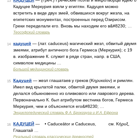
КАДУЦЕЙ
— (Греч.) Греческие поэты и мифотворцы идею о
13
Кадуцее Меркурия взяли у египтян. Кадуцея можно
встретить в виде двух змей, обвившихся вокруг жезла, на
египетских монументах, построенных перед Озирисом.
Греки переделали его. Вновь мы находим его в&#8230; …
Теософский словарь
кадуцей
— (лат. caduceus) магический жезл, обвитый двумя
14
змеями, атрибут античного бога Гермеса (Меркурия); с 19
в. изображение К. служит в ряде стран, напр. в США,
символом медицины …
Большой медицинский словарь
Кадуцей
— жезл глашатаев у греков (Κηρυκείον) и римлян.
15
Имел вид крылатой палки, обвитой двумя змеями, и
делался обыкновенно из оливкового или лаврового дерева.
Первоначально К. был атрибутом вестника богов, Гермеса
Меркурия, чем и объясняется его&#8230; …
Энциклопедический словарь Ф.А. Брокгауза и И.А. Ефрона
КАДУЦЕЙ
— • Caduceātor и Caduceus, см. Κήρυξ,
16
Глашатай …
Реальный словарь классических древностей