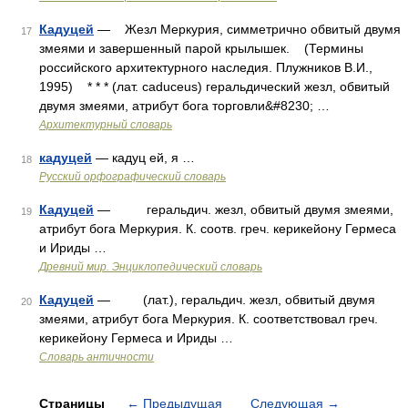
Кадуцей
— Жезл Меркурия, симметрично обвитый двумя
17
змеями и завершенный парой крылышек. (Термины
российского архитектурного наследия. Плужников В.И.,
1995) * * * (лат. caduceus) геральдический жезл, обвитый
двумя змеями, атрибут бога торговли&#8230; …
Архитектурный словарь
кадуцей
— кадуц ей, я …
18
Русский орфографический словарь
Кадуцей
— геральдич. жезл, обвитый двумя змеями,
19
атрибут бога Меркурия. К. соотв. греч. керикейону Гермеса
и Ириды …
Древний мир. Энциклопедический словарь
Кадуцей
— (лат.), геральдич. жезл, обвитый двумя
20
змеями, атрибут бога Меркурия. К. соответствовал греч.
керикейону Гермеса и Ириды …
Словарь античности
Страницы
←
Предыдущая
Следующая
→