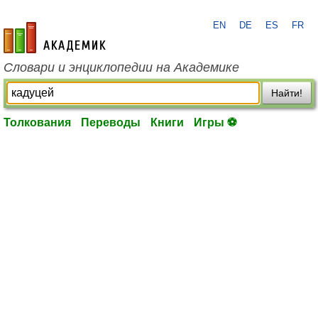
EN
DE
ES
FR
academic.ru
Словари и энциклопедии на Академике
Найти!
Толкования
Переводы
Книги
Игры ⚽