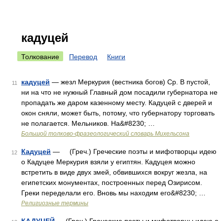
кадуцей
Толкование
Перевод
Книги
кадуцей
— жезл Меркурия (вестника богов) Ср. В пустой,
11
ни на что не нужный Главный дом посадили губернатора не
пропадать же даром казенному месту. Кадуцей с дверей и
окон сняли, может быть, потому, что губернатору торговать
не полагается. Мельников. На&#8230; …
Большой толково-фразеологический словарь Михельсона
Кадуцей
— (Греч.) Греческие поэты и мифотворцы идею
12
о Кадуцее Меркурия взяли у египтян. Кадуцея можно
встретить в виде двух змей, обвившихся вокруг жезла, на
египетских монументах, построенных перед Озирисом.
Греки переделали его. Вновь мы находим его&#8230; …
Религиозные термины