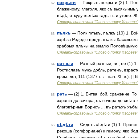
покрыти
— Покрыть покрыти (2) 1. Пол
62
блаженому, глаголя, яко съ вьсякыимь
вѣдѣ, откуду вълѣзе гадъ тъ и утопе. Ж.
Словарь-справочник "Слово о полку Игореве"
пълкъ
— Полк плъкъ, пълкъ (19) 1. Вой
63
зарѣза Редедю предъ пълкы Касожьскым
храбрыя плъкы на землю Половѣцькую 
Словарь-справочник "Слово о полку Игореве"
ратныи
— Ратный ратныи, ая, ое (1) 1
64
Ростиславъ мужь добль, ратенъ, взрас
врем. лет, 111 (1377 г. ← нач. XII в.). 
Словарь-справочник "Слово о полку Игореве"
рать
— (2) 1. Битва, бой, сражение: То
65
зараніа до вечера, съ вечера до свѣта
благовѣрныи Борисъ ... въ ратьхъ хъбъ
Словарь-справочник "Слово о полку Игореве"
сѣдѣти
— Сидеть сѣдѣти (1) 1. Править
66
рекоша (сопфориане) к гемону, яко бод
Сопфоръ, твердии всѣх, сеи болѣ ти ес