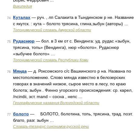
Борис Фёдорович …
Википедия
Куталах
— руч. , лп Салакита в Тындинском р не. Название
74
с якутск. : кута – болото трясина, глина,зыбун (авторы) …
Топонимический словарь Амурской области
Рудаснюр
— бол. в 3 км от с. Вендинга: уд. рудас «зыбун,
75
трясина, топь» (Вендинга), нюр «болото». Рудаснюр
«зыбучее болото» …
Топонимический словарь Республики Коми
Мянда
— д. Роксомского с/с Вашкинского р на. Названа по
76
местоположению. Слово мянда известно в белозерских
говорах в значений низкое, сырое место в лесу, по краю
болота; зыбун . Финно угорского происхождения: ср. карел,
/ncindii, эст. mand – сосна , непс …
Географические названия Вологодской области
болото
— БОЛОТО, болотина, топь, трясина, трад. поэт.
77
блато, разг. зыбун …
Словарь-тезаурус синонимов русской речи