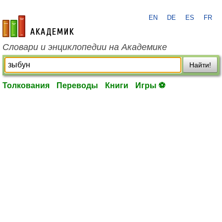
EN
DE
ES
FR
academic.ru
Словари и энциклопедии на Академике
Найти!
Толкования
Переводы
Книги
Игры ⚽