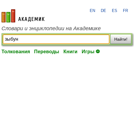
EN
DE
ES
FR
academic.ru
Словари и энциклопедии на Академике
Найти!
Толкования
Переводы
Книги
Игры ⚽