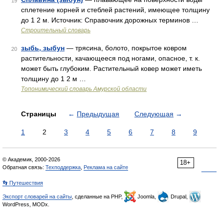
19
сплетение корней и стеблей растений, имеющее толщину
до 1 2 м. Источник: Справочник дорожных терминов …
Строительный словарь
зыбь, зыбун
— трясина, болото, покрытое ковром
20
растительности, качающееся под ногами, опасное, т. к.
может быть глубоким. Растительный ковер может иметь
толщину до 1 2 м …
Топонимический словарь Амурской области
Страницы
←
Предыдущая
Следующая
→
1
2
3
4
5
6
7
8
9
© Академик, 2000-2026
18+
Обратная связь:
Техподдержка
,
Реклама на сайте
👣 Путешествия
Экспорт словарей на сайты
, сделанные на PHP,
Joomla,
Drupal,
WordPress, MODx.