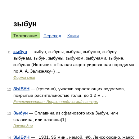
зыбун
Толкование
Перевод
Книги
зыбун
— зыбун, зыбуны, зыбуна, зыбунов, зыбуну,
11
зыбунам, зыбун, зыбуны, зыбуном, зыбунами, зыбуне,
зыбунах (Источник: «Полная акцентуированная парадигма
по А. А. Зализняку») …
Формы слов
ЗЫБУН
— (трясина), участки зарастающих водоемов,
12
покрытые растительностью толщ. до 1 2 м …
Естествознание. Энциклопедический словарь
Зыбун
— Сплавина из сфагнового мха Зыбун, или
13
сплавина, или плавина[1] …
Википедия
ЗЫБУН
— 1931, 95 мин., немой, ч/б, Ленсоюзкино. жанр:
14