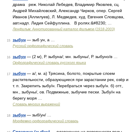
драма реж. Николай Лебедев, Владимир Яковлев, сц.
Андрей Михайловский, Александр Чирков, опер. Сергей
Иванов (Аллилуев), Л. Медведев, худ. Евгения Словцова,
авт.надп. Лидия Сейфуллина. В ролях:&#8230; …
Ленфильм. Аннотированный каталог фильмов (1918-2003)
зыбун
— зыб ун, а …
15
Русский орфографический словарь
зыбун
— (2 м), Р. зыбуна/; мн. зыбуны/, Р. зыбуно/в …
16
Орфографический словарь русского языка
зыбун
— а/; м. а) Трясина, болото, покрытые слоем
17
растительности, образующиеся при зарастании рек, озёр и
т. п. Закрепить зыбу/н. Перебраться через зыбу/н. б) отт.,
мн., зыбуны/, ов. Подвижные, зыбучие пески. Зыбу/н на
берегу моря …
Словарь многих выражений
зыбун
— зыб/ун/ …
18
Морфемно-орфографический словарь
Сплавина (зыбун)
— плавающее на поверхности воды