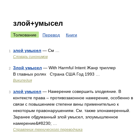
злой+умысел
Толкование
Перевод
Книги
злой умысел
— См …
1
Словарь синонимов
Злой умысел
— With Harmful Intent Жанр триллер
2
В главных ролях Страна США Год 1993 …
Википедия
злой умысел
— Намерение совершить злодеяние. В
3
контексте права – противозаконное намерение, особенно в
связи с повышением степени вины применительно к
некоторым правонарушениям. См. также злонамеренный.
Заранее обдуманный злой умысел, злоумышленное
намерение&#8230; …
Справочник технического переводчика