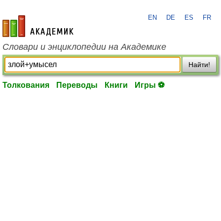
EN
DE
ES
FR
academic.ru
Словари и энциклопедии на Академике
Найти!
Толкования
Переводы
Книги
Игры ⚽