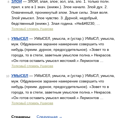
ЗЛОЙ
— ЗЛОЙ, злая, злое; зол, зла, зло. 1. только полн.
8
прил. к зло в 1 знач. (книжн.). Злое начало. Злой дух. 2.
Охваченный, проникнутый злом. Злые силы. Злая воля.
Злой умысел. Злое чувство. 3. Дурной, недобрый,
бедственный (книжн.). Злая година. «Не&#8230; …
Толковый словарь Ушакова
УМЫСЕЛ
— УМЫСЕЛ, умысла, и (устар.) УМЫСЛ, умысла,
9
муж. Обдуманное заранее намерение совершить что
нибудь (преим. дурное, предосудительное). «Зовет то в
города, то в степи, заветным умыслом полна.» Некрасов.
«Он готов оставить умысел жестокий.» Лермонтов …
Толковый словарь Ушакова
УМЫСЕЛ
— УМЫСЕЛ, умысла, и (устар.) УМЫСЛ, умысла,
10
муж. Обдуманное заранее намерение совершить что
нибудь (преим. дурное, предосудительное). «Зовет то в
города, то в степи, заветным умыслом полна.» Некрасов.
«Он готов оставить умысел жестокий.» Лермонтов …
Толковый словарь Ушакова
Страницы
Следующая
→