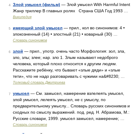
Злой умысел (фильм)
— Злой умысел With Harmful Intent
4
Жанр триллер В главных ролях Страна США Год 1993 …
Википедия
имеющий злой умысел
— прил., кол во синонимов: 4 •
5
злокозненный (14) • злостный (21) • коварный (30) …
Словарь синонимов
злой
— прил., употр. очень часто Морфология: зол, зла,
6
зло, злы; злее; нар. зло 1. Злым называют недоброго
человека, который плохо относится к другим людям.
Расскажите ребёнку, что бывают «злые дяди» и «злые
тети», что не надо разговаривать с чужими на&#8230; …
Толковый словарь Дмитриева
умысел
— См. замысел, намерение взлелеять умысел,
7
злой умысел, лелеять умысел, не с умыслу, по
предварительному умыслу... Словарь русских синонимов и
сходных по смыслу выражений. под. ред. Н. Абрамова, М.:
Русские словари, 1999. умысел замысел, намерение; …
Словарь синонимов