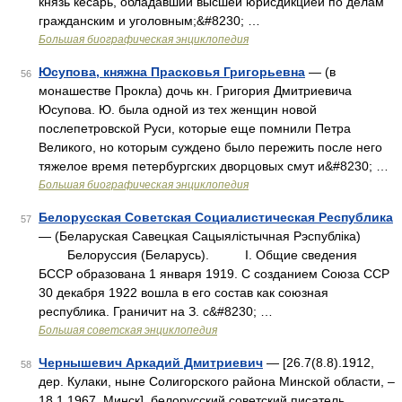
князь кесарь, обладавший высшей юрисдикцией по делам
гражданским и уголовным;&#8230; …
Большая биографическая энциклопедия
Юсупова, княжна Прасковья Григорьевна
— (в
56
монашестве Прокла) дочь кн. Григория Дмитриевича
Юсупова. Ю. была одной из тех женщин новой
послепетровской Руси, которые еще помнили Петра
Великого, но которым суждено было пережить после него
тяжелое время петербургских дворцовых смут и&#8230; …
Большая биографическая энциклопедия
Белорусская Советская Социалистическая Республика
57
— (Беларуская Савецкая Сацыялicтычная Рэспублiкa)
Белоруссия (Беларусь). I. Общие сведения
БССР образована 1 января 1919. С созданием Союза ССР
30 декабря 1922 вошла в его состав как союзная
республика. Граничит на З. с&#8230; …
Большая советская энциклопедия
Чернышевич Аркадий Дмитриевич
— [26.7(8.8).1912,
58
дер. Кулаки, ныне Солигорского района Минской области, ‒
18.1.1967, Минск], белорусский советский писатель.