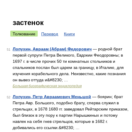
застенок
Толкование
Перевод
Книги
Лопухин, Авраам (Абрам) Федорович
— родной брат
51
первой супруги Петра Великого, Евдокии Феодоровны; в
1697 г. в числе прочих 50 ти комнатных стольников и
спальников послан был царем за границу, в Италию, для
изучения корабельного дела. Неизвестно, какие познания
он вывез оттуда и&#8230; …
Большая биографическая энциклопедия
Лопухин, Петр Авраамович Меньшой
— боярин; брат
52
Петра Авр. Большого, подобно брату, сперва служил в
стрельцах, в 1678 1680 гг. заведовал Рейтарским приказом,
был близок в эту пору к партии Нарышкиных и потому
навлек на себя гнев стрельцов, которые в 1682 г.
добивались его ссылки.&#8230; …