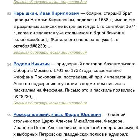
Большая биографическая энциклопедия
Нарышкин, Иван Кириллович
— боярин, старший брат
53
царицы Натальи Кирилловны, родился в 1658 г.; имени его
в разрядных записях не встречается до 1 го сентября 1674
г., когда он является уже стольником и &quot;ближним
человеком&quot;. Женили его очень рано: уже 1 го
октября&#8230; …
Большая биографическая энциклопедия
Родион Никитич
— придворный протопоп Архангельского
54
Собора в Москве с 1701 до 1732 года, современник
Феофана Прокоповича, пострадавший при Императрице
Анне по подозрению в участии в подметном письме с
пасквилем на Феофана. Письмо это и пасквиль появились
в&#8230; …
Большая биографическая энциклопедия
Ромодановский, князь Федор Юрьевич
— ближний
55
стольник при Царях Алексее Михайловиче, Феодоре,
Иоанне и Петре Алексеевичах; потешный генералиссимус 4
х выборных Петровских гвардейских полков и адмирал;