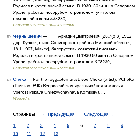
Родился в крестьянской семье. В 1930‒50 жил на Северном
Урале, работал лесорубом, строителем, учителем
начальной школы.&#8230; …
Большая советская энциклопедия
Чернышевич
— Аркадий Дмитриевич [26.7(8.8).1912,
59
дер. Кулаки, ныне Солигорского района Минской области,
18.1.1967, Минск], белорусский советский писатель.
Родился в крестьянской семье. В 1930 50 жил на Северном
Урале, работал лесорубом, строителем,&#8230; …
Большая советская энциклопедия
Cheka
— For the reggaeton artist, see Cheka (artist). VCheKa
60
(Russian: ВЧК) Всероссийская чрезвычайная комиссия
Vserossiyskaya Chrezvychaynaya Komissiya …
Wikipedia
Страницы
←
Предыдущая
Следующая
→
1
2
3
4
5
6
7
8
9
10
11
12
13