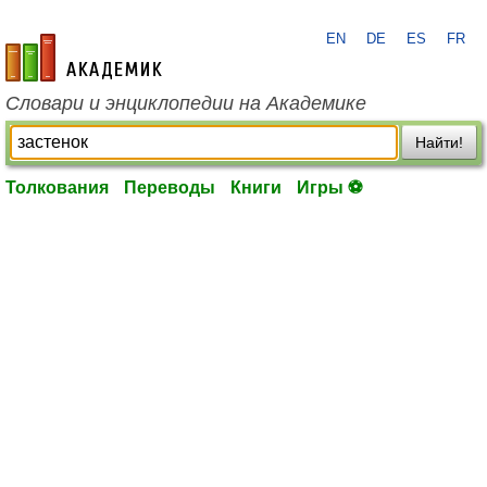
EN
DE
ES
FR
academic.ru
Словари и энциклопедии на Академике
Найти!
Толкования
Переводы
Книги
Игры ⚽